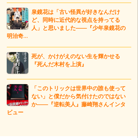
泉鏡花は「古い怪異が好きなんだけ
ど、同時に近代的な視点を持ってる
人」と思いました――『少年泉鏡花の
明治奇…
死が、かけがえのない生を輝かせる
『死んだ木村を上演』
「このトリックは世界中の誰も使って
ない」と僕だから気付けたのではない
か――『逆転美人』藤崎翔さんインタ
ビュー