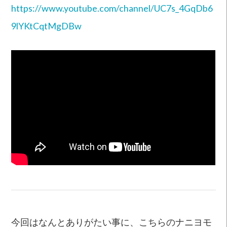
https://www.youtube.com/channel/UC7s_4GqDb6
9lYKtCqtMgDBw
今回はなんとありがたい事に、こちらのナニヨモ