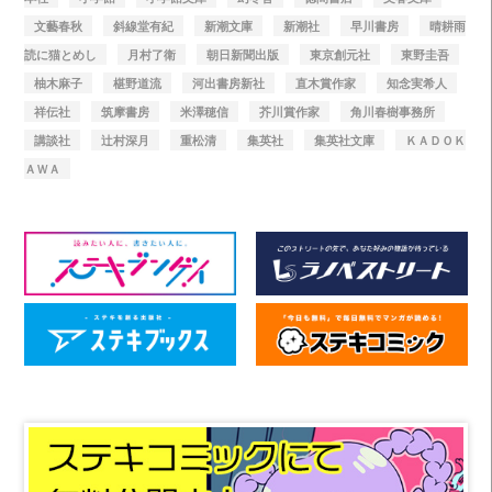
文藝春秋
斜線堂有紀
新潮文庫
新潮社
早川書房
晴耕雨
読に猫とめし
月村了衛
朝日新聞出版
東京創元社
東野圭吾
柚木麻子
椹野道流
河出書房新社
直木賞作家
知念実希人
祥伝社
筑摩書房
米澤穂信
芥川賞作家
角川春樹事務所
講談社
辻村深月
重松清
集英社
集英社文庫
ＫＡＤＯＫ
ＡＷＡ