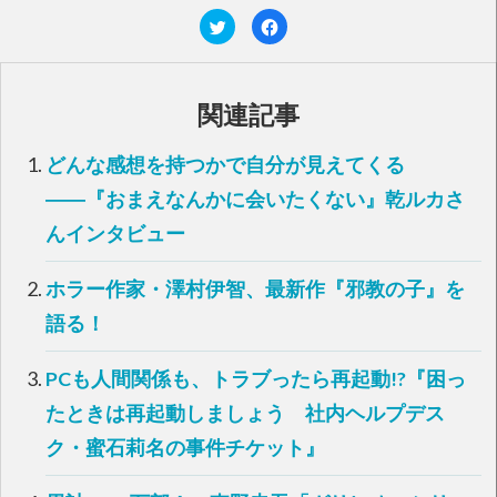
ク
F
リ
a
ッ
c
ク
e
し
b
て
o
T
o
関連記事
w
k
i
で
t
共
t
有
どんな感想を持つかで自分が見えてくる
e
す
r
る
で
に
――『おまえなんかに会いたくない』乾ルカさ
共
は
有
ク
んインタビュー
(
リ
新
ッ
し
ク
い
し
ホラー作家・澤村伊智、最新作『邪教の子』を
ウ
て
ィ
く
ン
だ
語る！
ド
さ
ウ
い
で
(
開
新
PCも人間関係も、トラブったら再起動!?『困っ
き
し
ま
い
す
ウ
たときは再起動しましょう 社内ヘルプデス
)
ィ
ン
ク・蜜石莉名の事件チケット』
ド
ウ
で
開