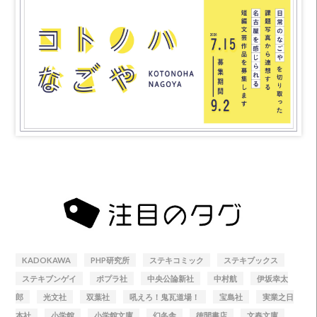
KADOKAWA
PHP研究所
ステキコミック
ステキブックス
ステキブンゲイ
ポプラ社
中央公論新社
中村航
伊坂幸太
郎
光文社
双葉社
吼えろ！鬼瓦道場！
宝島社
実業之日
本社
小学館
小学館文庫
幻冬舎
徳間書店
文春文庫