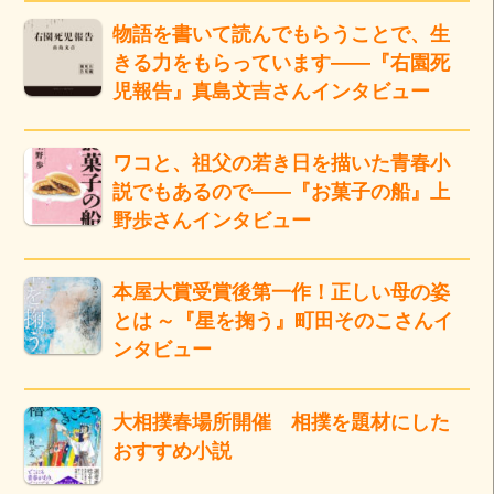
物語を書いて読んでもらうことで、生
きる力をもらっています――『右園死
児報告』真島文吉さんインタビュー
ワコと、祖父の若き日を描いた青春小
説でもあるので――『お菓子の船』上
野歩さんインタビュー
本屋大賞受賞後第一作！正しい母の姿
とは ～『星を掬う』町田そのこさんイ
ンタビュー
大相撲春場所開催 相撲を題材にした
おすすめ小説