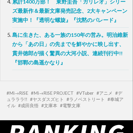
累計1400万部！ 東野圭吾「ガリレオ」シリー
き
ま
す
ズ最新作＆最新文庫発売記念、2大キャンペーン
)
実施中！『透明な螺旋』『沈黙のパレード』
島に生きた、ある一族の150年の営み。明治維新
から「あの日」の先までを鮮やかに映し出す、
貫井徳郎が描く驚異の大河小説、連続刊行中!!
『邯鄲の島遥かなり』
Mi→RiSE
Mi→RiSE PROJECT
VTuber
アニメ
デ
ュラララ!!
ヤスダスズヒト
ラノベストリート
奉城ア
イル
成田良悟
文庫本
電撃文庫