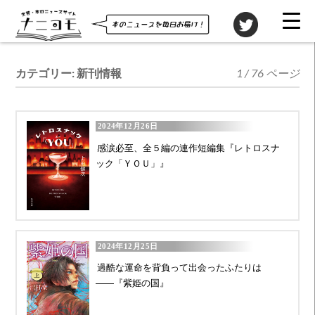
カテゴリー:
新刊情報
1 / 76 ページ
2024年12月26日
感涙必至、全５編の連作短編集『レトロスナ
ック「ＹＯＵ」』
2024年12月25日
過酷な運命を背負って出会ったふたりは
――『紫姫の国』