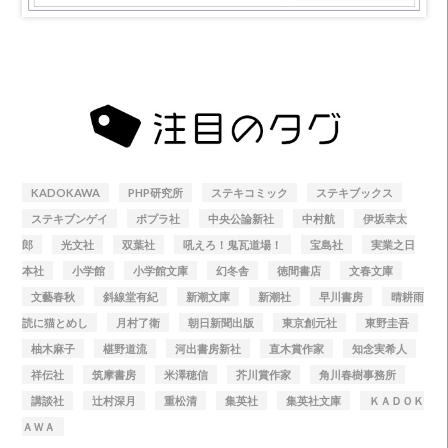
KADOKAWA
PHP研究所
ステキコミック
ステキブックス
ステキブンゲイ
ポプラ社
中央公論新社
中村航
伊坂幸太
郎
光文社
双葉社
吼えろ！鬼瓦道場！
宝島社
実業之日
本社
小学館
小学館文庫
幻冬舎
徳間書店
文春文庫
文藝春秋
斜線堂有紀
新潮文庫
新潮社
早川書房
晴耕雨
読に猫とめし
月村了衛
朝日新聞出版
東京創元社
東野圭吾
柚木麻子
椹野道流
河出書房新社
直木賞作家
知念実希人
祥伝社
筑摩書房
米澤穂信
芥川賞作家
角川春樹事務所
講談社
辻村深月
重松清
集英社
集英社文庫
ＫＡＤＯＫ
ＡＷＡ