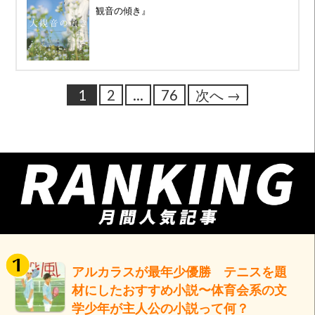
観音の傾き』
1
2
…
76
次へ →
アルカラスが最年少優勝 テニスを題
材にしたおすすめ小説〜体育会系の文
学少年が主人公の小説って何？