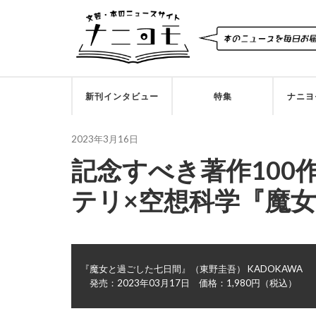
新刊インタビュー
特集
ナニヨ
2023年3月16日
記念すべき著作100
テリ×空想科学『魔
『魔女と過ごした七日間』
（東野圭吾）
KADOKAWA
発売：
2023年03月17日
価格：
1,980円（税込）