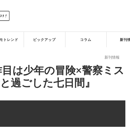
モトレンド
ピックアップ
コラム
新刊
投稿先
新刊情報
作目は少年の冒険×警察ミス
女と過ごした七日間』