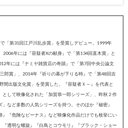
』で「第31回江戸川乱歩賞」を受賞しデビュー。1999年
2006年には『容疑者Xの献身』で「第134回直木賞」と
012年には『ナミヤ雑貨店の奇蹟』で「第7回中央公論文
錬三郎賞」、2014年『祈りの幕が下りる時』で「第48回吉
回野間出版文化賞」を受賞した。『容疑者Ｘ～』を代表と
』として映像化された「加賀恭一郎シリーズ」、昨秋２作
ズ」など多数の人気シリーズを持つ。そのほか『秘密』
跡』『危険なビーナス』など映像化作品だけでも枚挙にい
』『透明な螺旋』『白鳥とコウモリ』『ブラック・ショー