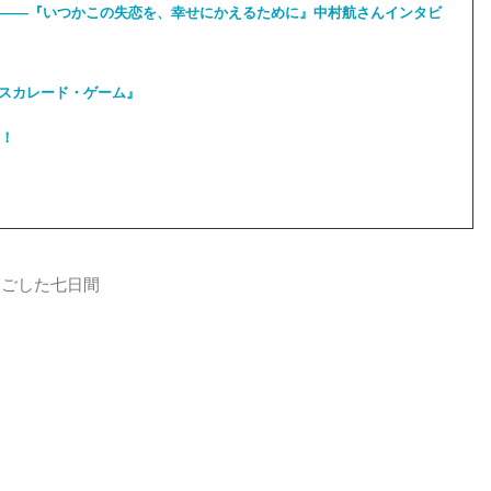
――『いつかこの失恋を、幸せにかえるために』中村航さんインタビ
マスカレード・ゲーム』
！
過ごした七日間