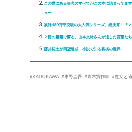
ィ
く
この世にある失恋のすべてがこの本に詰まってます
ン
だ
ド
さ
ュー
ウ
い
で
(新
開
し
き
い
累計480万部突破の大人気シリーズ、総決算！『
ま
ウ
す)
ィ
ン
２冊の書籍で蘇る、山本文緒さんが遺した言葉たち
ド
ウ
で
開
藤井聡太が四冠達成 小説で知る将棋の世界
き
ま
す)
KADOKAWA
東野圭吾
直木賞作家
魔女と