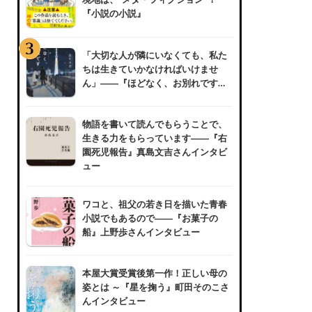
『小説の小説』
「大切な人が隣にいなくても、私た
ちは生きていかなければいけませ
ん」――『ほどなく、お別れです…
物語を書いて読んでもらうことで、
生きる力をもらっています――『右
園死児報告』真島文吉さんインタビ
ュー
ワコと、祖父の若き日を描いた青春
小説でもあるので――『お菓子の
船』上野歩さんインタビュー
本屋大賞受賞後第一作！正しい母の
姿とは ～『星を掬う』町田そのこさ
んインタビュー