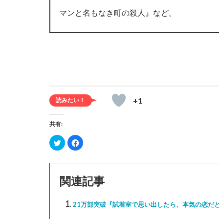
マンと名もなき町の殺人』など。
+1
共有:
ク
Facebook
リ
で
ッ
共
ク
有
し
す
て
る
Twitter
に
関連記事
で
は
共
ク
有
リ
(新
ッ
21万部突破『試着室で思い出したら、本気の恋だ
し
ク
い
し
ウ
て