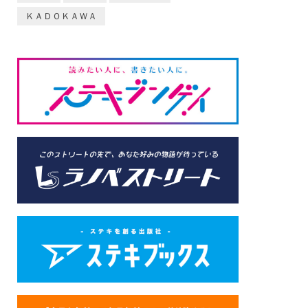
ＫＡＤＯＫＡＷＡ