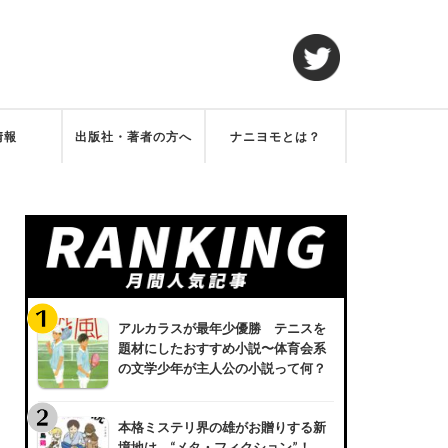
情報
出版社・著者の方へ
ナニヨモとは？
アルカラスが最年少優勝 テニスを
題材にしたおすすめ小説〜体育会系
の文学少年が主人公の小説って何？
本格ミステリ界の雄がお贈りする新
境地は、“メタ・フィクション”！