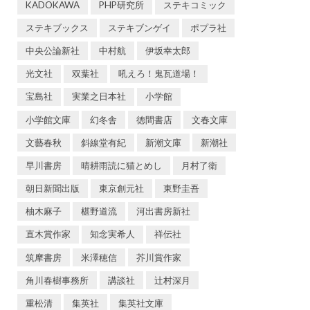
KADOKAWA
PHP研究所
ステキコミック
ステキブックス
ステキブンゲイ
ポプラ社
中央公論新社
中村航
伊坂幸太郎
光文社
双葉社
吼えろ！鬼瓦道場！
宝島社
実業之日本社
小学館
小学館文庫
幻冬舎
徳間書店
文春文庫
文藝春秋
斜線堂有紀
新潮文庫
新潮社
早川書房
晴耕雨読に猫とめし
月村了衛
朝日新聞出版
東京創元社
東野圭吾
柚木麻子
椹野道流
河出書房新社
直木賞作家
知念実希人
祥伝社
筑摩書房
米澤穂信
芥川賞作家
角川春樹事務所
講談社
辻村深月
重松清
集英社
集英社文庫