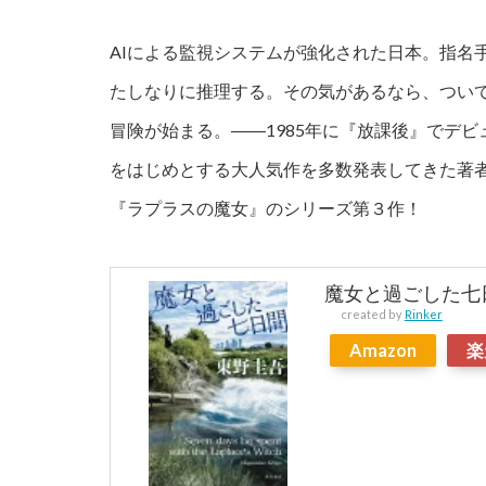
AIによる監視システムが強化された日本。指名
たしなりに推理する。その気があるなら、つい
冒険が始まる。――1985年に『放課後』でデ
をはじめとする大人気作を多数発表してきた著者の
『ラプラスの魔女』のシリーズ第３作！
魔女と過ごした七日間
created by
Rinker
Amazon
楽