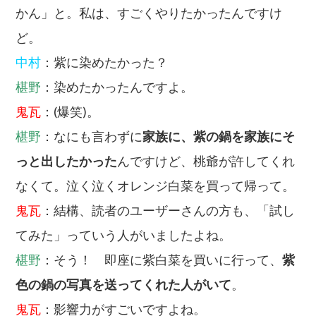
かん」と。私は、すごくやりたかったんですけ
ど。
中村
：紫に染めたかった？
椹野
：染めたかったんですよ。
鬼瓦
：(爆笑)。
椹野
：なにも言わずに
家族に、紫の鍋を家族にそ
っと出したかった
んですけど、桃爺が許してくれ
なくて。泣く泣くオレンジ白菜を買って帰って。
鬼瓦
：結構、読者のユーザーさんの方も、「試し
てみた」っていう人がいましたよね。
椹野
：そう！ 即座に紫白菜を買いに行って、
紫
色の鍋の写真を送ってくれた人がいて
。
鬼瓦
：影響力がすごいですよね。