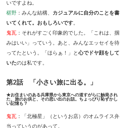
いですよね。
椹野
：みんな結構、
カジュアルに自分のことを書
いてくれて。おもしろいです
。
鬼瓦
：それがすごく印象的でした。「これは、掴
みはいい」っていう。あと、みんなエッセイを待
ってたという。「ほらぁ！」と
心でドヤ顔をして
いた
のは私です。
第2話 「小さい旅に出る。」
★お住まいのある兵庫県から東京への道すがらに触発され
た、旅のお供と、その思い出のお話。ちょっぴり恥ずかし
い記憶も？
鬼瓦
：「北極星」（というお店）のオムライス弁
当っていうのがあって。