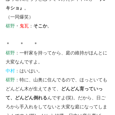
キショ』
。
（一同爆笑）
椹野
・
鬼瓦
：
そこか
。
＊ ＊ ＊
椹野
：一軒家を持ってから、庭の維持がほんとに
大変なんですよ。
中村
：はいはい。
椹野
：特に、山奥に住んでるので、ほっといても
どんどん木が生えてきて、
どんどん育っていっ
て、どんどん倒れる
んですよ(笑)。だから、日ご
ろから手入れをしてないと大変な庭になってしま