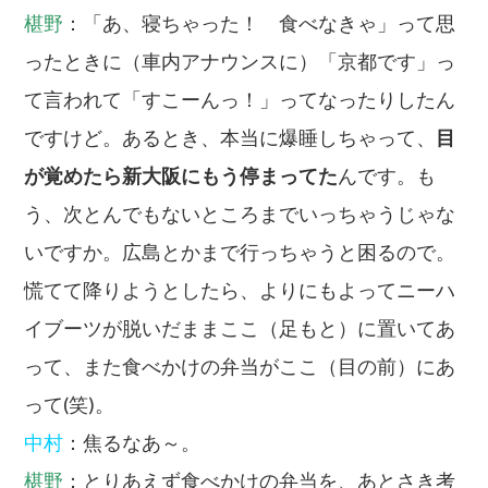
椹野
：「あ、寝ちゃった！ 食べなきゃ」って思
ったときに（車内アナウンスに）「京都です」っ
て言われて「すこーんっ！」ってなったりしたん
ですけど。あるとき、本当に爆睡しちゃって、
目
が覚めたら新大阪にもう停まってた
んです。も
う、次とんでもないところまでいっちゃうじゃな
いですか。広島とかまで行っちゃうと困るので。
慌てて降りようとしたら、よりにもよってニーハ
イブーツが脱いだままここ（足もと）に置いてあ
って、また食べかけの弁当がここ（目の前）にあ
って(笑)。
中村
：焦るなあ～。
椹野
：とりあえず食べかけの弁当を、あとさき考