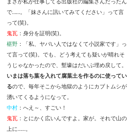
まさか私が仕事してる出版社の編集さんだったん
で……。「妹さんに訊いてみてください」って言
って(笑)。
鬼瓦
：身分を証明(笑)。
椹野
：「私、ヤバい人ではなくて小説家です」っ
て言って(笑)。でも、どう考えても疑いが晴れそ
うじゃなかったので、塹壕はだいぶ埋め戻して。
いまは落ち葉を入れて腐葉土を作るのに使ってい
る
ので、毎年そこから地獄のようにカブトムシが
湧いてくるようになって。
中村
：へえ～、すごい！
鬼瓦
：とにかく広いんですよ。家が。それで山の
上に……。