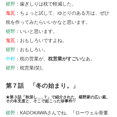
椹野
：歯ぎしりは枕で軽減した。
鬼瓦
：ちょっと試して、ゆとりのある方は、ぜひ
枕を作ってみたらいいかなと思います。
椹野
：いいと思います。
鬼瓦
：おもしろいですよね。
椹野
：おもしろい。
中村
：枕の営業が、
枕営業がすごい
なあ。
椹野
：枕営業(笑)。
第７話 「冬の始まり。」
★第３話「秋深し……？」で紹介された、椹野家の広い庭。
その冬支度と、そこで起こった珍事件!?
椹野
：KADOKAWAさんでね、『ローウェル骨董