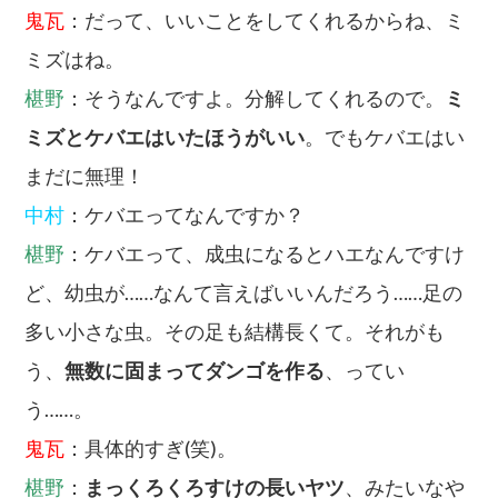
鬼瓦
：だって、いいことをしてくれるからね、ミ
ミズはね。
椹野
：そうなんですよ。分解してくれるので。
ミ
ミズとケバエはいたほうがいい
。でもケバエはい
まだに無理！
中村
：ケバエってなんですか？
椹野
：ケバエって、成虫になるとハエなんですけ
ど、幼虫が……なんて言えばいいんだろう……足の
多い小さな虫。その足も結構長くて。それがも
う、
無数に固まってダンゴを作る
、ってい
う……。
鬼瓦
：具体的すぎ(笑)。
椹野
：
まっくろくろすけの長いヤツ
、みたいなや