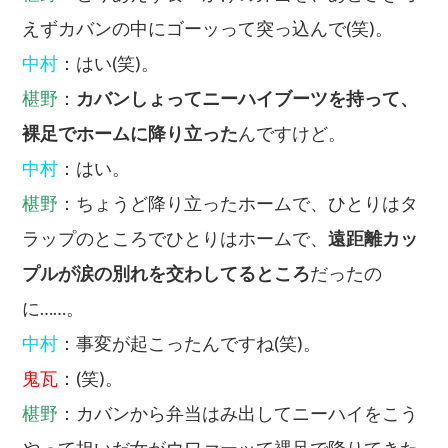
えずカバンの中にゴーッって突っ込んで(笑)。
中村
：はい(笑)。
椹野
：
カバンしょってニーハイブーツを持って、
裸足でホームに降り立った
んですけど。
中村
：はい。
椹野
：ちょうど降り立ったホームで、ひとりはタ
ラップのところでひとりはホームで、
遠距離カッ
プルが涙の別れを交わしてるところ
だったの
に……。
中村
：事変が起こったんですね(笑)。
鬼瓦
：(笑)。
椹野
：カバンから弁当はみ出してニーハイをこう
やって担いだ女がウワァーッて裸足で降りてきた