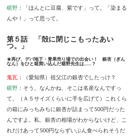
椹野
：「ほんとに豆腐、紫です」って。「染まる
んや！」って思って。
第５話 「殻に閉じこもったあい
つ。」
★再び、デパ地下・青果売り場での出会い！ 銀杏（ぎん
なん）をひと箱買い込んだ椹野先生は……？
鬼瓦
：（愛知県）祖父江の銀杏でしたっけ？
椹野
：そう。なんかね、そこは名産なんですっ
て。（Ａ５サイズくらいに手を広げて）これくら
の箱にみっちみちに銀杏が詰まって500円だった
んですよ。私、銀杏の相場がわからないけど、こ
れだけあって500円ならずいぶん食べられそうだ