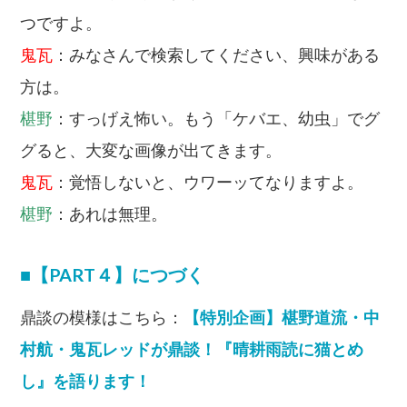
つですよ。
鬼瓦
：みなさんで検索してください、興味がある
方は。
椹野
：すっげえ怖い。もう「ケバエ、幼虫」でグ
グると、大変な画像が出てきます。
鬼瓦
：覚悟しないと、ウワーッてなりますよ。
椹野
：あれは無理。
■【PART４】につづく
鼎談の模様はこちら：
【特別企画】椹野道流・中
村航・鬼瓦レッドが鼎談！『晴耕雨読に猫とめ
し』を語ります！