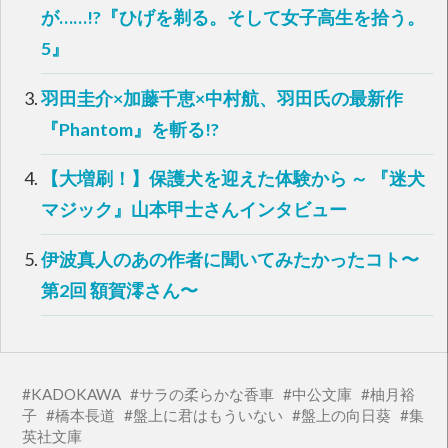
ン
だ
が……!?『ひげを剃る。そして女子高生を拾う。
ド
さ
ウ
い
5』
で
(
開
新
き
し
ま
い
す
ウ
羽田圭介×加藤千恵×中村航、羽田氏の最新作
)
ィ
ン
『Phantom』を斬る!?
ド
ウ
で
開
【大増刷！】保護犬を迎えた体験から ～ 『迷犬
き
ま
す
マジック』山本甲士さんインタビュー
)
伊波真人のあの作者に聞いてみたかったコト〜
第2回 額賀澪さん〜
KADOKAWA
サラの柔らかな香車
中公文庫
柚月裕
子
橋本長道
盤上に君はもういない
盤上の向日葵
集
英社文庫