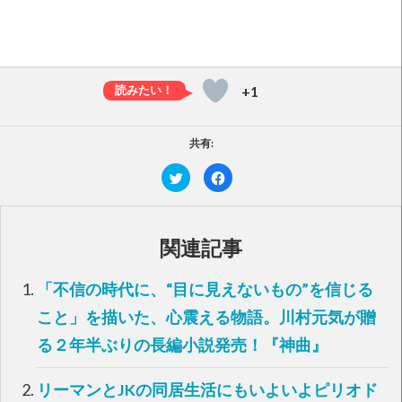
+1
共有:
ク
F
リ
a
ッ
c
ク
e
し
b
て
o
T
o
関連記事
w
k
i
で
t
共
t
有
「不信の時代に、“目に見えないもの”を信じる
e
す
r
る
で
に
こと」を描いた、心震える物語。川村元気が贈
共
は
有
ク
る２年半ぶりの長編小説発売！『神曲』
(
リ
新
ッ
し
ク
い
し
リーマンとJKの同居生活にもいよいよピリオド
ウ
て
ィ
く