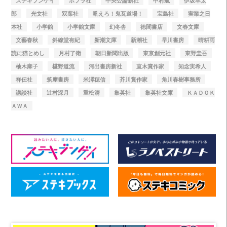
ステキブンゲイ
ポプラ社
中央公論新社
中村航
伊坂幸太
郎
光文社
双葉社
吼えろ！鬼瓦道場！
宝島社
実業之日
本社
小学館
小学館文庫
幻冬舎
徳間書店
文春文庫
文藝春秋
斜線堂有紀
新潮文庫
新潮社
早川書房
晴耕雨
読に猫とめし
月村了衛
朝日新聞出版
東京創元社
東野圭吾
柚木麻子
椹野道流
河出書房新社
直木賞作家
知念実希人
祥伝社
筑摩書房
米澤穂信
芥川賞作家
角川春樹事務所
講談社
辻村深月
重松清
集英社
集英社文庫
ＫＡＤＯＫ
ＡＷＡ