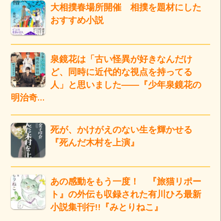
大相撲春場所開催 相撲を題材にした
おすすめ小説
泉鏡花は「古い怪異が好きなんだけ
ど、同時に近代的な視点を持ってる
人」と思いました――『少年泉鏡花の
明治奇…
死が、かけがえのない生を輝かせる
『死んだ木村を上演』
あの感動をもう一度！ 『旅猫リポー
ト』の外伝も収録された有川ひろ最新
小説集刊行!!『みとりねこ』