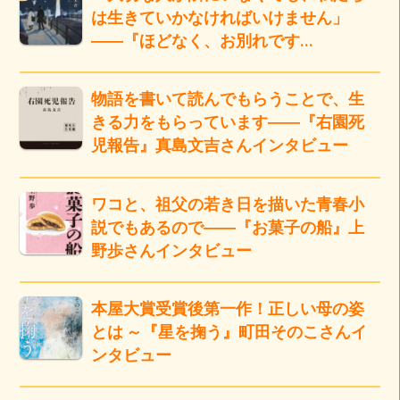
は生きていかなければいけません」
――『ほどなく、お別れです…
物語を書いて読んでもらうことで、生
きる力をもらっています――『右園死
児報告』真島文吉さんインタビュー
ワコと、祖父の若き日を描いた青春小
説でもあるので――『お菓子の船』上
野歩さんインタビュー
本屋大賞受賞後第一作！正しい母の姿
とは ～『星を掬う』町田そのこさんイ
ンタビュー