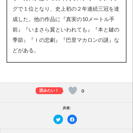
グで１位となり、史上初の２年連続三冠を達
成した。他の作品に『真実の10メートル手
前』『いまさら翼といわれても』『本と鍵の
季節』『Ｉの悲劇』『巴里マカロンの謎』な
どがある。
0
共有:
ク
F
リ
a
ッ
c
ク
e
し
b