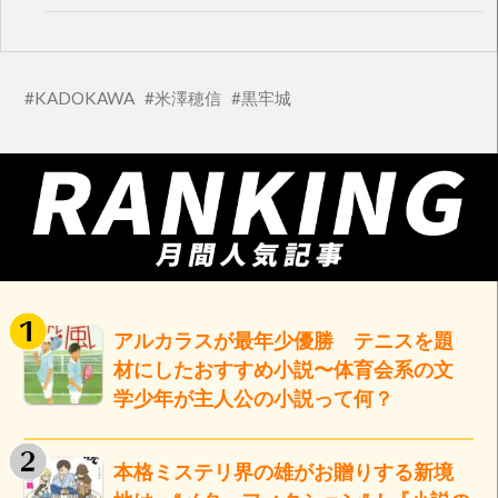
KADOKAWA
米澤穂信
黒牢城
アルカラスが最年少優勝 テニスを題
材にしたおすすめ小説〜体育会系の文
学少年が主人公の小説って何？
本格ミステリ界の雄がお贈りする新境