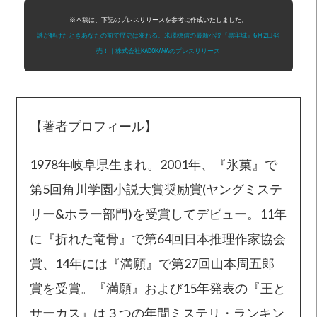
謎が解けたときあなたの前で歴史は変わる。米澤穂信の最新小説『黒牢城』6月2日発
売！｜株式会社KADOKAWAのプレスリリース
【著者プロフィール】
1978年岐阜県生まれ。2001年、『氷菓』で
第5回角川学園小説大賞奨励賞(ヤングミステ
リー&ホラー部門)を受賞してデビュー。11年
に『折れた竜骨』で第64回日本推理作家協会
賞、14年には『満願』で第27回山本周五郎
賞を受賞。『満願』および15年発表の『王と
サーカス』は３つの年間ミステリ・ランキン