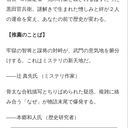
黒田官兵衛。謎解きで生まれた憎しみと絆が２人
の運命を変え、あなたの前で歴史が変わる。
【推薦のことば】​
牢獄の智将と謀将の対峙が、武門の意気地を腑分
けする。これはミステリの新天地だ。
――辻 真先氏 （ミステリ作家）
骨太な合戦描写とちりばめられた疑惑。複雑に絡
み合う「なぜ」が物語末尾で爆発する。
――本郷和人氏 （歴史研究者）