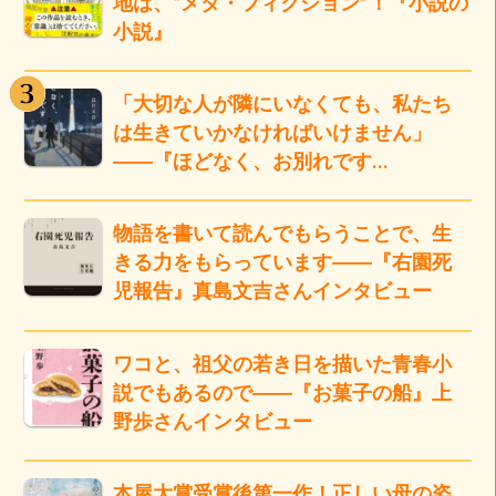
地は、“メタ・フィクション”！『小説の
小説』
「大切な人が隣にいなくても、私たち
は生きていかなければいけません」
――『ほどなく、お別れです…
物語を書いて読んでもらうことで、生
きる力をもらっています――『右園死
児報告』真島文吉さんインタビュー
ワコと、祖父の若き日を描いた青春小
説でもあるので――『お菓子の船』上
野歩さんインタビュー
本屋大賞受賞後第一作！正しい母の姿