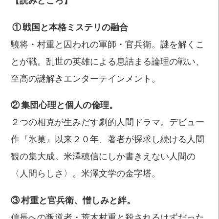
【読みどころ】
① 戦国と本格ミステリの融合
驍将・村重と囚われの軍師・官兵衛。謎を解くこ
とが戦。乱世の英雄による息詰まる論理の戦い、
至高の謎解きエンターテインメント。
② 集団心理と個人の倫理。
２つの相克が生みだす劇的人間ドラマ。デビュー
作『氷菓』以来２０年、著者が探求し続ける人間
観の集大成。米澤穂信にしか書きえない人間の
〈人間らしさ〉。米澤文学の金字塔。
③ 村重と官兵衛、憎しみと絆。
信長への叛逆者・荒木村重と殺されるはずだった