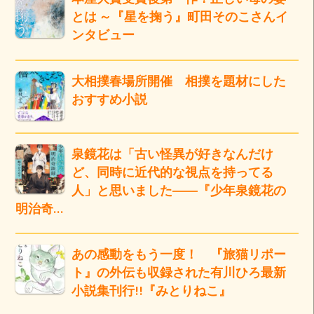
とは ～『星を掬う』町田そのこさんイ
ンタビュー
大相撲春場所開催 相撲を題材にした
おすすめ小説
泉鏡花は「古い怪異が好きなんだけ
ど、同時に近代的な視点を持ってる
人」と思いました――『少年泉鏡花の
明治奇…
あの感動をもう一度！ 『旅猫リポー
ト』の外伝も収録された有川ひろ最新
小説集刊行!!『みとりねこ』