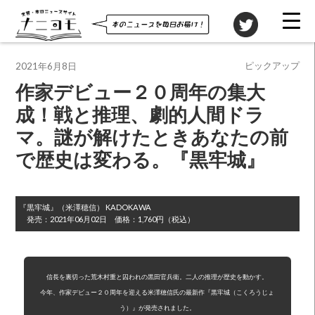
投稿先
ピックアップ
2021年6月8日
作家デビュー２０周年の集大
成！戦と推理、劇的人間ドラ
マ。謎が解けたときあなたの前
で歴史は変わる。『黒牢城』
『黒牢城』
（米澤穂信）
KADOKAWA
発売：
2021年06月02日
価格：
1,760円（税込）
信長を裏切った荒木村重と囚われの黒田官兵衛。二人の推理が歴史を動かす。

今年、作家デビュー２０周年を迎える米澤穂信氏の最新作『黒牢城（こくろうじょ
う）』が発売されました。