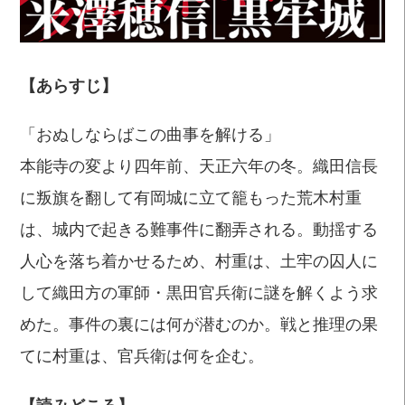
【あらすじ】
「おぬしならばこの曲事を解ける」
本能寺の変より四年前、天正六年の冬。織田信長
に叛旗を翻して有岡城に立て籠もった荒木村重
は、城内で起きる難事件に翻弄される。動揺する
人心を落ち着かせるため、村重は、土牢の囚人に
して織田方の軍師・黒田官兵衛に謎を解くよう求
めた。事件の裏には何が潜むのか。戦と推理の果
てに村重は、官兵衛は何を企む。