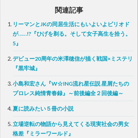
て
o
T
o
関連記事
w
k
i
で
t
共
t
有
リーマンとJKの同居生活にもいよいよピリオド
e
す
r
る
で
に
が……!?『ひげを剃る。そして女子高生を拾う。
共
は
有
ク
5』
(
リ
新
ッ
し
ク
い
し
デビュー20周年の米澤穂信が描く戦国×ミステリ
ウ
て
ィ
く
ン
だ
『黒牢城』
ド
さ
ウ
い
で
(
開
新
小島和宏さん『W☆ING流れ星伝説 星屑たちの
き
し
ま
い
す
ウ
プロレス純情青春録』～前後編全２回後編～
)
ィ
ン
ド
ウ
夏に読みたい５冊の小説
で
開
き
ま
立場逆転の物語から見えてくる現実社会の男女
す
)
格差『ミラーワールド』