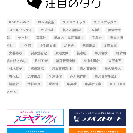
KADOKAWA
PHP研究所
ステキコミック
ステキブックス
ステキブンゲイ
ポプラ社
中央公論新社
中村航
伊坂幸太
郎
光文社
双葉社
吼えろ！鬼瓦道場！
宝島社
実業之日
本社
小学館
小学館文庫
幻冬舎
徳間書店
文春文庫
文藝春秋
斜線堂有紀
新潮文庫
新潮社
早川書房
晴耕雨
読に猫とめし
月村了衛
朝日新聞出版
東京創元社
東野圭吾
柚木麻子
椹野道流
河出書房新社
直木賞作家
知念実希人
祥伝社
筑摩書房
米澤穂信
芥川賞作家
角川春樹事務所
講談社
辻村深月
重松清
集英社
集英社文庫
ＫＡＤＯＫ
ＡＷＡ