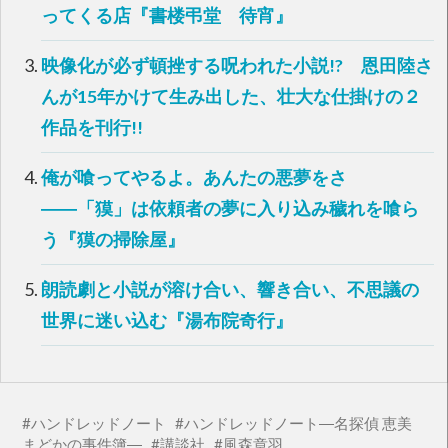
い
し
ってくる店『書楼弔堂 待宵』
ウ
て
ィ
く
ン
だ
ド
さ
映像化が必ず頓挫する呪われた小説!? 恩田陸さ
ウ
い
で
(
開
新
んが15年かけて生み出した、壮大な仕掛けの２
き
し
ま
い
す
ウ
作品を刊行!!
)
ィ
ン
ド
ウ
俺が喰ってやるよ。あんたの悪夢をさ
で
開
――「獏」は依頼者の夢に入り込み穢れを喰ら
き
ま
す
う『獏の掃除屋』
)
朗読劇と小説が溶け合い、響き合い、不思議の
世界に迷い込む『湯布院奇行』
ハンドレッドノート
ハンドレッドノート―名探偵 恵美
まどかの事件簿―
講談社
風森章羽