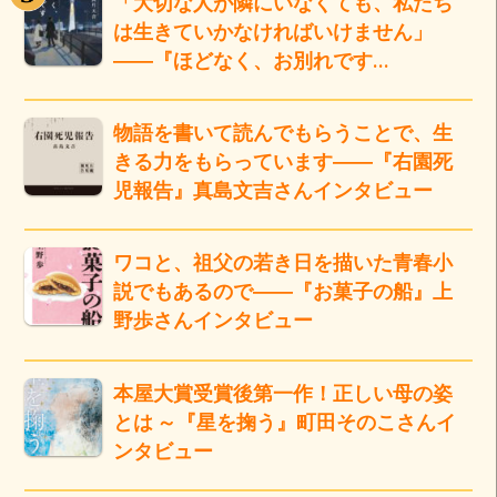
「大切な人が隣にいなくても、私たち
は生きていかなければいけません」
――『ほどなく、お別れです…
物語を書いて読んでもらうことで、生
きる力をもらっています――『右園死
児報告』真島文吉さんインタビュー
ワコと、祖父の若き日を描いた青春小
説でもあるので――『お菓子の船』上
野歩さんインタビュー
本屋大賞受賞後第一作！正しい母の姿
とは ～『星を掬う』町田そのこさんイ
ンタビュー