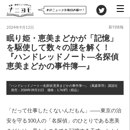
投稿先
新刊情報
2024年9月12日
眠り姫・恵美まどかが「記憶」
を駆使して数々の謎を解く！
『ハンドレッドノート―名探偵
恵美まどかの事件簿―』
『ハンドレッドノート―名探偵 恵美まどかの事件簿―』
（風森章羽）
講談社
発売：
2024年09月11日
価格：
1,760円（税込）
「だって仕事したくないんだもん」――東京の治
安を守る100人の「名探偵」のひとりである恵美