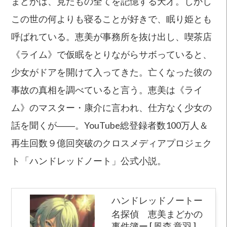
まどかは、見たもの全てを記憶する天才。しかし
この世の何よりも寝ることが好きで、眠り姫とも
呼ばれている。恵美が事務所を抜け出し、喫茶店
《ライム》で仮眠をとりながらサボっていると、
少女がドアを開けて入ってきた。亡くなった彼の
事故の真相を調べていると言う。恵美は《ライ
ム》のマスター・康介に言われ、仕方なく少女の
話を聞くが――。YouTube総登録者数100万人＆
再生回数９億回突破のクロスメディアプロジェク
ト「ハンドレッドノート」公式小説。
ハンドレッドノートー
名探偵 恵美まどかの
事件簿ー [ 風森 章羽 ]