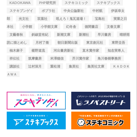
KADOKAWA
PHP研究所
ステキコミック
ステキブックス
ステキブンゲイ
ポプラ社
中央公論新社
中村航
伊坂幸太
郎
光文社
双葉社
吼えろ！鬼瓦道場！
宝島社
実業之日
本社
小学館
小学館文庫
幻冬舎
徳間書店
文春文庫
文藝春秋
斜線堂有紀
新潮文庫
新潮社
早川書房
晴耕雨
読に猫とめし
月村了衛
朝日新聞出版
東京創元社
東野圭吾
柚木麻子
椹野道流
河出書房新社
直木賞作家
知念実希人
祥伝社
筑摩書房
米澤穂信
芥川賞作家
角川春樹事務所
講談社
辻村深月
重松清
集英社
集英社文庫
ＫＡＤＯＫ
ＡＷＡ