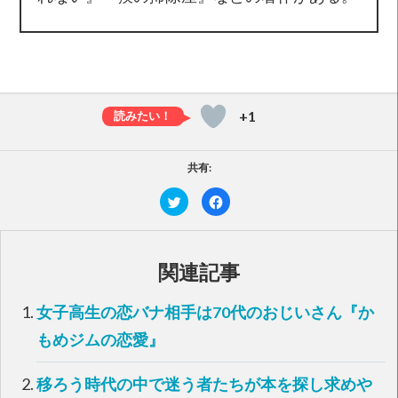
+1
共有:
ク
F
リ
a
ッ
c
ク
e
し
b
て
o
T
o
関連記事
w
k
i
で
t
共
t
有
女子高生の恋バナ相手は70代のおじいさん『か
e
す
r
る
で
に
もめジムの恋愛』
共
は
有
ク
(
リ
新
ッ
移ろう時代の中で迷う者たちが本を探し求めや
し
ク