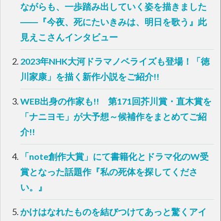
で
に
ながらも、一歩踏み出していく姿を描きました
共
は
有
ク
――『今夜、死にたいきみは、明日を歌う』此
(
リ
新
ッ
し
ク
見えこさんインタビュー
い
し
ウ
て
ィ
く
ン
だ
2023年NHK大河ドラマノベライズも登場！「徳
ド
さ
ウ
い
川家康」を描く新作小説をご紹介!!
で
(
開
新
き
し
ま
い
す
ウ
WEB出身の作家も!! 第171回芥川賞・直木賞を
)
ィ
ン
「ナニヨモ」が大予想～候補作をまとめてご紹
ド
ウ
で
介!!
開
き
ま
す
「note創作大賞」にて書籍化とドラマ化のW受
)
賞となった話題作『私の死体を探してくださ
い。』
かけはなれたものを結びつけてあっと驚くアイ