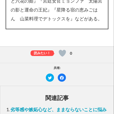
と六花の姫』『宮廷女官ミョンファ 太陽宮
の影と運命の王妃』『星降る宿の恵みごは
ん 山菜料理でデトックスを』などがある。
0
共有:
ク
F
リ
a
ッ
c
ク
e
し
b
て
o
T
o
関連記事
w
k
i
で
t
共
t
有
劣等感や嫉妬心など、ままならないことに悩み
e
す
r
る