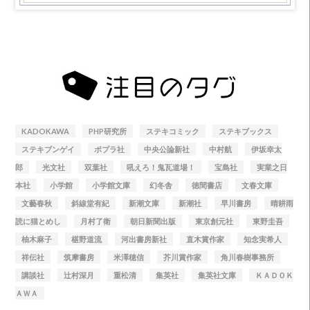
KADOKAWA
PHP研究所
ステキコミック
ステキブックス
ステキブンゲイ
ポプラ社
中央公論新社
中村航
伊坂幸太
郎
光文社
双葉社
吼えろ！鬼瓦道場！
宝島社
実業之日
本社
小学館
小学館文庫
幻冬舎
徳間書店
文春文庫
文藝春秋
斜線堂有紀
新潮文庫
新潮社
早川書房
晴耕雨
読に猫とめし
月村了衛
朝日新聞出版
東京創元社
東野圭吾
柚木麻子
椹野道流
河出書房新社
直木賞作家
知念実希人
祥伝社
筑摩書房
米澤穂信
芥川賞作家
角川春樹事務所
講談社
辻村深月
重松清
集英社
集英社文庫
ＫＡＤＯＫ
ＡＷＡ