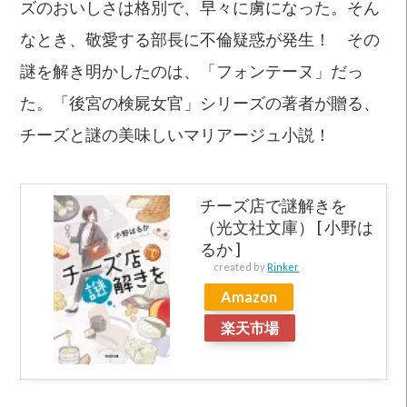
ズのおいしさは格別で、早々に虜になった。そん
なとき、敬愛する部長に不倫疑惑が発生！ その
謎を解き明かしたのは、「フォンテーヌ」だっ
た。「後宮の検屍女官」シリーズの著者が贈る、
チーズと謎の美味しいマリアージュ小説！
チーズ店で謎解きを
（光文社文庫） [ 小野は
るか ]
created by
Rinker
Amazon
楽天市場