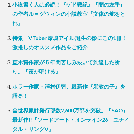
t
有
小説書く人は必読！『ゲド戦記』『闇の左手』
e
す
r
る
で
に
の作者ル＝グウィンの小説教室『文体の舵をと
共
は
有
ク
れ』
(
リ
新
ッ
し
ク
い
し
特集 VTuber 奉城アイル 誕生の影にこの1冊！
ウ
て
ィ
く
ン
だ
激推しのオススメ作品をご紹介
ド
さ
ウ
い
で
(
開
新
直木賞作家が５年間苦しみ抜いて到達した祈
き
し
ま
い
す
ウ
り。『夜が明ける』
)
ィ
ン
ド
ウ
ホラー作家・澤村伊智、最新作『邪教の子』を
で
開
語る！
き
ま
す
)
全世界累計発行部数2,600万部を突破。『SAO』
最新作!!『ソードアート・オンライン26 ユナイ
タル・リングV』