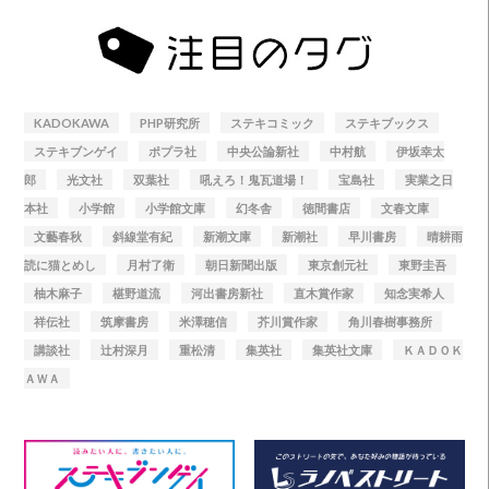
KADOKAWA
PHP研究所
ステキコミック
ステキブックス
ステキブンゲイ
ポプラ社
中央公論新社
中村航
伊坂幸太
郎
光文社
双葉社
吼えろ！鬼瓦道場！
宝島社
実業之日
本社
小学館
小学館文庫
幻冬舎
徳間書店
文春文庫
文藝春秋
斜線堂有紀
新潮文庫
新潮社
早川書房
晴耕雨
読に猫とめし
月村了衛
朝日新聞出版
東京創元社
東野圭吾
柚木麻子
椹野道流
河出書房新社
直木賞作家
知念実希人
祥伝社
筑摩書房
米澤穂信
芥川賞作家
角川春樹事務所
講談社
辻村深月
重松清
集英社
集英社文庫
ＫＡＤＯＫ
ＡＷＡ