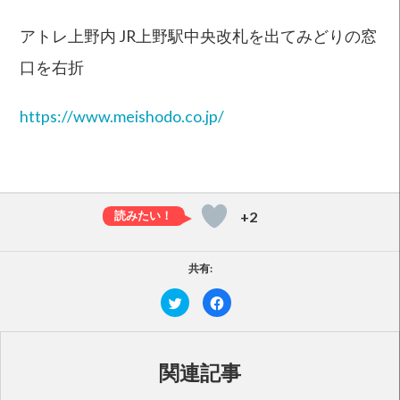
アトレ上野内 JR上野駅中央改札を出てみどりの窓
口を右折
https://www.meishodo.co.jp/
+2
共有:
ク
F
リ
a
ッ
c
ク
e
し
b
て
o
T
o
関連記事
w
k
i
で
t
共