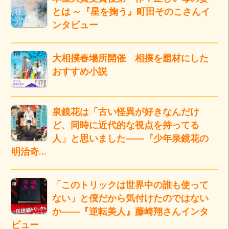
とは ～『星を掬う』町田そのこさんイ
ンタビュー
大相撲春場所開催 相撲を題材にした
おすすめ小説
泉鏡花は「古い怪異が好きなんだけ
ど、同時に近代的な視点を持ってる
人」と思いました――『少年泉鏡花の
明治奇…
「このトリックは世界中の誰も使って
ない」と僕だから気付けたのではない
か――『逆転美人』藤崎翔さんインタ
ビュー