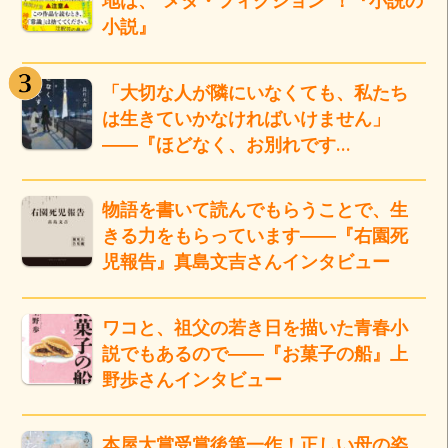
地は、“メタ・フィクション”！『小説の
小説』
「大切な人が隣にいなくても、私たち
は生きていかなければいけません」
――『ほどなく、お別れです…
物語を書いて読んでもらうことで、生
きる力をもらっています――『右園死
児報告』真島文吉さんインタビュー
ワコと、祖父の若き日を描いた青春小
説でもあるので――『お菓子の船』上
野歩さんインタビュー
本屋大賞受賞後第一作！正しい母の姿