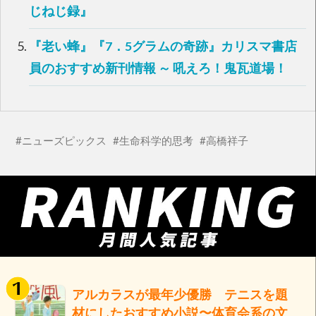
す
じねじ録』
)
『老い蜂』『7．5グラムの奇跡』カリスマ書店
員のおすすめ新刊情報 ～ 吼えろ！鬼瓦道場！
ニューズピックス
生命科学的思考
高橋祥子
アルカラスが最年少優勝 テニスを題
材にしたおすすめ小説〜体育会系の文