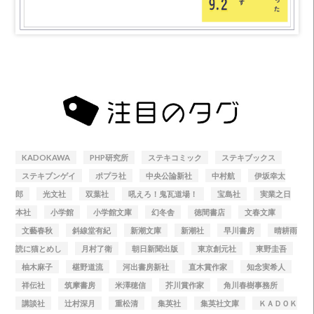
KADOKAWA
PHP研究所
ステキコミック
ステキブックス
ステキブンゲイ
ポプラ社
中央公論新社
中村航
伊坂幸太
郎
光文社
双葉社
吼えろ！鬼瓦道場！
宝島社
実業之日
本社
小学館
小学館文庫
幻冬舎
徳間書店
文春文庫
文藝春秋
斜線堂有紀
新潮文庫
新潮社
早川書房
晴耕雨
読に猫とめし
月村了衛
朝日新聞出版
東京創元社
東野圭吾
柚木麻子
椹野道流
河出書房新社
直木賞作家
知念実希人
祥伝社
筑摩書房
米澤穂信
芥川賞作家
角川春樹事務所
講談社
辻村深月
重松清
集英社
集英社文庫
ＫＡＤＯＫ