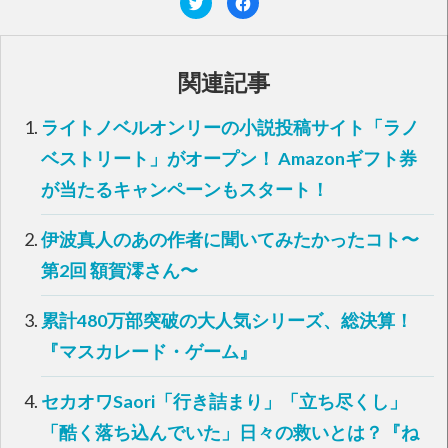
リ
a
ッ
c
ク
e
し
b
て
o
T
o
関連記事
w
k
i
で
t
共
t
有
ライトノベルオンリーの小説投稿サイト「ラノ
e
す
r
る
で
に
ベストリート」がオープン！ Amazonギフト券
共
は
有
ク
が当たるキャンペーンもスタート！
(
リ
新
ッ
し
ク
い
し
伊波真人のあの作者に聞いてみたかったコト〜
ウ
て
ィ
く
ン
だ
第2回 額賀澪さん〜
ド
さ
ウ
い
で
(
開
新
累計480万部突破の大人気シリーズ、総決算！
き
し
ま
い
す
ウ
『マスカレード・ゲーム』
)
ィ
ン
ド
ウ
セカオワSaori「行き詰まり」「立ち尽くし」
で
開
「酷く落ち込んでいた」日々の救いとは？『ね
き
ま