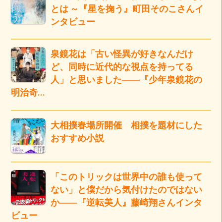
とは ～『星を掬う』町田そのこさんイ
ンタビュー
泉鏡花は「古い怪異が好きなんだけ
ど、同時に近代的な視点を持ってる
人」と思いました――『少年泉鏡花の
明治奇…
大相撲春場所開催 相撲を題材にした
おすすめ小説
「このトリックは世界中の誰も使って
ない」と僕だから気付けたのではない
か――『逆転美人』藤崎翔さんインタ
ビュー