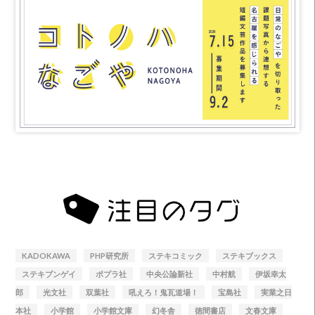
KADOKAWA
PHP研究所
ステキコミック
ステキブックス
ステキブンゲイ
ポプラ社
中央公論新社
中村航
伊坂幸太
郎
光文社
双葉社
吼えろ！鬼瓦道場！
宝島社
実業之日
本社
小学館
小学館文庫
幻冬舎
徳間書店
文春文庫