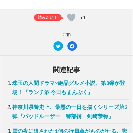
+1
共有:
ク
F
リ
a
ッ
c
ク
e
し
b
て
o
T
o
関連記事
w
k
i
で
t
共
t
有
珠玉の人間ドラマ×絶品グルメ小説、第3弾が登
e
す
r
る
で
に
場！『ランチ酒 今日もまんぷく』
共
は
有
ク
(
リ
新
ッ
神奈川県警史上、最悪の一日を描くシリーズ第2
し
ク
い
し
弾『バッドルーザー 警部補 剣崎恭弥』
ウ
て
ィ
く
ン
だ
ド
さ
雪の夜に遺された1個の行員章がものがたる、郵
ウ
い