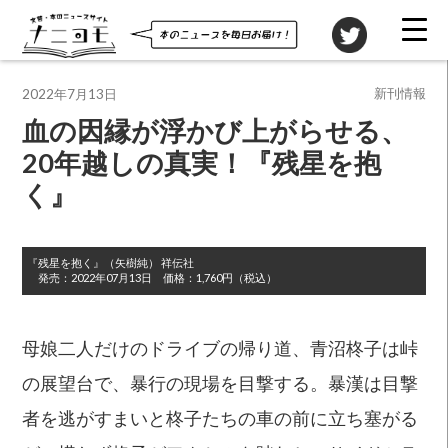
投稿先
新刊情報
2022年7月13日
血の因縁が浮かび上がらせる、
20年越しの真実！『残星を抱
く』
『残星を抱く』
（矢樹純）
祥伝社
発売：
2022年07月13日
価格：
1,760円（税込）
母娘二人だけのドライブの帰り道、青沼柊子は峠
の展望台で、暴行の現場を目撃する。暴漢は目撃
者を逃がすまいと柊子たちの車の前に立ち塞がる