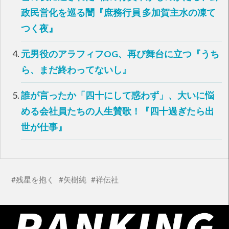
で
(
開
新
政民営化を巡る闇『庶務行員 多加賀主水の凍て
き
し
ま
い
す
ウ
つく夜』
)
ィ
ン
ド
ウ
元男役のアラフィフOG、再び舞台に立つ『うち
で
開
ら、まだ終わってないし』
き
ま
す
)
誰が言ったか「四十にして惑わず」、大いに悩
める会社員たちの人生賛歌！『四十過ぎたら出
世が仕事』
残星を抱く
矢樹純
祥伝社