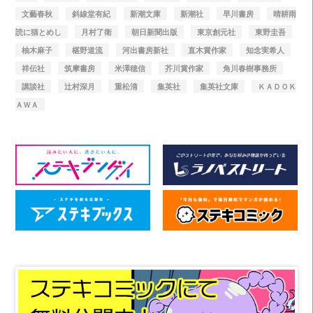
文藝春秋
斜線堂有紀
新潮文庫
新潮社
早川書房
晴耕雨
読に猫とめし
月村了衛
朝日新聞出版
東京創元社
東野圭吾
柚木麻子
椹野道流
河出書房新社
直木賞作家
知念実希人
祥伝社
筑摩書房
米澤穂信
芥川賞作家
角川春樹事務所
講談社
辻村深月
重松清
集英社
集英社文庫
ＫＡＤＯＫ
ＡＷＡ