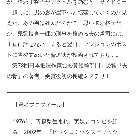
が、構わず柊子がアクセルを踏むと、サイドミラ
ー越しに、男の影が崖下へと転落していくのが見
えた。あの男は死んだのか？ 思い悩む柊子だ
が、県警捜査一課の刑事を務める夫の哲司には、
正直に話せない。すると翌日、マンションのポス
トに告発文めいた脅迫状が投函されており……。
「第73回日本推理作家協会賞短編部門」受賞『夫
の骨』の著者、受賞後初の長編ミステリ！
【著者プロフィール】
1976年、青森県生まれ。実妹とコンビを組
み、2002年、『ビッグコミックスピリッツ