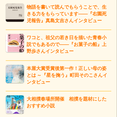
物語を書いて読んでもらうことで、生
きる力をもらっています――『右園死
児報告』真島文吉さんインタビュー
ワコと、祖父の若き日を描いた青春小
説でもあるので――『お菓子の船』上
野歩さんインタビュー
本屋大賞受賞後第一作！正しい母の姿
とは ～『星を掬う』町田そのこさんイ
ンタビュー
大相撲春場所開催 相撲を題材にした
おすすめ小説