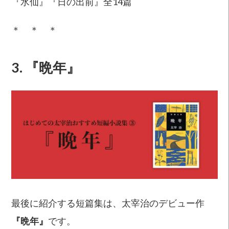
『水仙』『日の出前』全14篇
＊ ＊ ＊
3. 『晩年』
最後に紹介する短篇集は、太宰治のデビュー作
『晩年』
です。