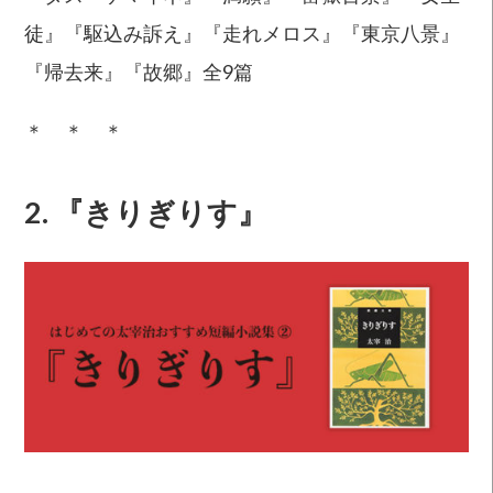
徒』『駆込み訴え』『走れメロス』『東京八景』
『帰去来』『故郷』全9篇
＊ ＊ ＊
2. 『きりぎりす』