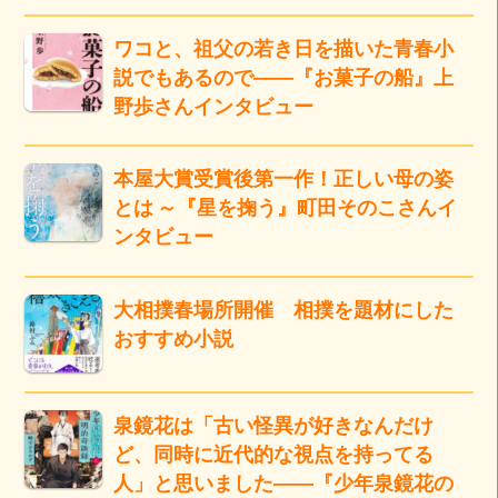
ワコと、祖父の若き日を描いた青春小
説でもあるので――『お菓子の船』上
野歩さんインタビュー
本屋大賞受賞後第一作！正しい母の姿
とは ～『星を掬う』町田そのこさんイ
ンタビュー
大相撲春場所開催 相撲を題材にした
おすすめ小説
泉鏡花は「古い怪異が好きなんだけ
ど、同時に近代的な視点を持ってる
人」と思いました――『少年泉鏡花の