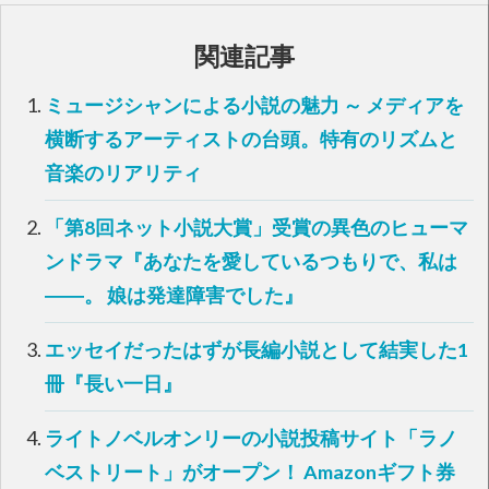
ク
e
し
b
て
o
T
o
関連記事
w
k
i
で
t
共
t
有
ミュージシャンによる小説の魅力 ～ メディアを
e
す
r
る
で
に
横断するアーティストの台頭。特有のリズムと
共
は
有
ク
音楽のリアリティ
(
リ
新
ッ
し
ク
い
し
「第8回ネット小説大賞」受賞の異色のヒューマ
ウ
て
ィ
く
ン
だ
ンドラマ『あなたを愛しているつもりで、私は
ド
さ
ウ
い
――。 娘は発達障害でした』
で
(
開
新
き
し
ま
い
す
ウ
エッセイだったはずが長編小説として結実した1
)
ィ
ン
冊『長い一日』
ド
ウ
で
開
ライトノベルオンリーの小説投稿サイト「ラノ
き
ま
す
ベストリート」がオープン！ Amazonギフト券
)