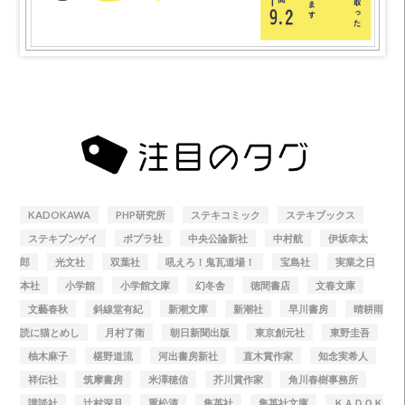
KADOKAWA
PHP研究所
ステキコミック
ステキブックス
ステキブンゲイ
ポプラ社
中央公論新社
中村航
伊坂幸太
郎
光文社
双葉社
吼えろ！鬼瓦道場！
宝島社
実業之日
本社
小学館
小学館文庫
幻冬舎
徳間書店
文春文庫
文藝春秋
斜線堂有紀
新潮文庫
新潮社
早川書房
晴耕雨
読に猫とめし
月村了衛
朝日新聞出版
東京創元社
東野圭吾
柚木麻子
椹野道流
河出書房新社
直木賞作家
知念実希人
祥伝社
筑摩書房
米澤穂信
芥川賞作家
角川春樹事務所
講談社
辻村深月
重松清
集英社
集英社文庫
ＫＡＤＯＫ