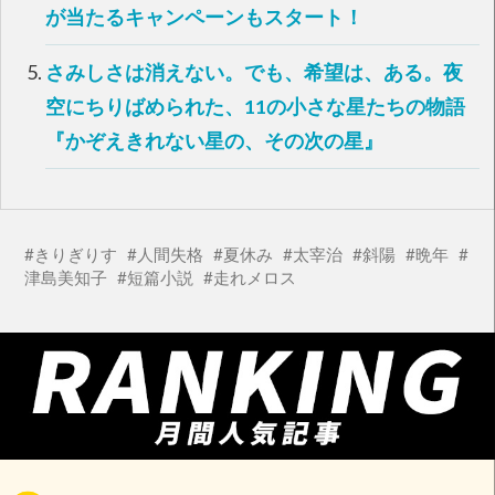
が当たるキャンペーンもスタート！
さみしさは消えない。でも、希望は、ある。夜
空にちりばめられた、11の小さな星たちの物語
『かぞえきれない星の、その次の星』
きりぎりす
人間失格
夏休み
太宰治
斜陽
晩年
津島美知子
短篇小説
走れメロス