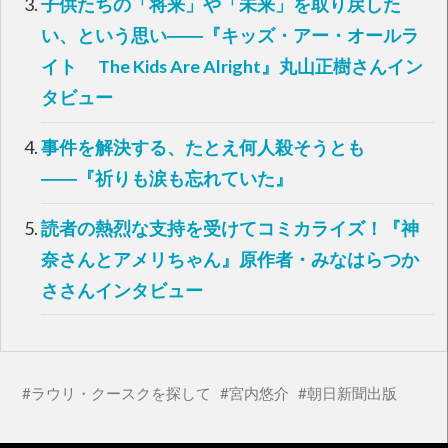
す
ウ
子供たちの「将来」や「未来」を取り戻した
)
ィ
ン
い、という思い――『キッズ・アー・オールラ
ド
ウ
で
イト The Kids Are Alright』丸山正樹さんイン
開
き
タビュー
ま
す
)
事件を解決する、たとえ何人殺そうとも
――『祈りも涙も忘れていた』
読者の熱烈な支持を受けてコミカライズ！『神
奈さんとアメリちゃん』原作者・みなはらつか
ささんインタビュー
ラウリ・クースクを探して
宮内悠介
朝日新聞出版