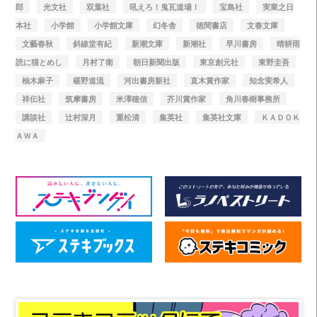
郎
光文社
双葉社
吼えろ！鬼瓦道場！
宝島社
実業之日
本社
小学館
小学館文庫
幻冬舎
徳間書店
文春文庫
文藝春秋
斜線堂有紀
新潮文庫
新潮社
早川書房
晴耕雨
読に猫とめし
月村了衛
朝日新聞出版
東京創元社
東野圭吾
柚木麻子
椹野道流
河出書房新社
直木賞作家
知念実希人
祥伝社
筑摩書房
米澤穂信
芥川賞作家
角川春樹事務所
講談社
辻村深月
重松清
集英社
集英社文庫
ＫＡＤＯＫ
ＡＷＡ