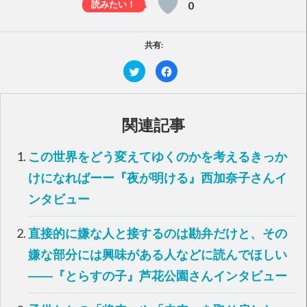
0
共有:
ク
F
リ
a
ッ
c
ク
e
し
b
て
o
T
o
関連記事
w
k
i
で
t
共
t
有
この世界をどう変えてゆくのかを考えるきっか
e
す
r
る
で
に
けになればーー『夜が明ける』西加奈子さんイ
共
は
有
ク
ンタビュー
(
リ
新
ッ
し
ク
い
し
直接的に嫌な人と接するのは勘弁だけと、その
ウ
て
ィ
く
ン
だ
嫌な部分には興味がある人などに読んでほしい
ド
さ
ウ
い
――『とらすの子』芦花公園さんインタビュー
で
(
開
新
き
し
ま
い