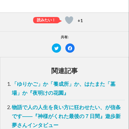
+1
共有:
ク
F
リ
a
ッ
c
ク
e
し
b
て
o
T
o
関連記事
w
k
i
で
t
共
t
有
「ゆりかご」か「養成所」か、はたまた「墓
e
す
r
る
で
に
場」か『夜明けの花園』
共
は
有
ク
(
リ
新
ッ
物語で人の人生を良い方に狂わせたい、が信条
し
ク
い
し
です――『神様がくれた最後の７日間』遊歩新
ウ
て
ィ
く
ン
だ
夢さんインタビュー
ド
さ