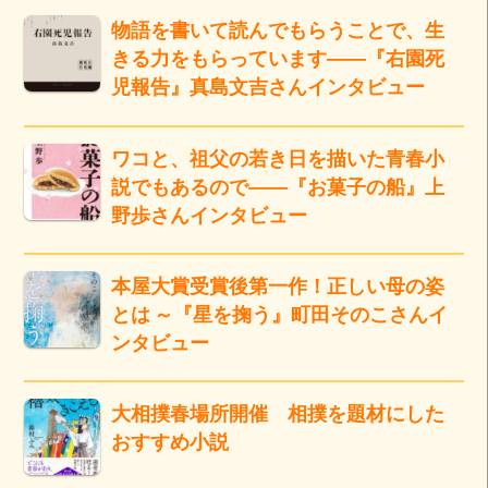
物語を書いて読んでもらうことで、生
きる力をもらっています――『右園死
児報告』真島文吉さんインタビュー
ワコと、祖父の若き日を描いた青春小
説でもあるので――『お菓子の船』上
野歩さんインタビュー
本屋大賞受賞後第一作！正しい母の姿
とは ～『星を掬う』町田そのこさんイ
ンタビュー
大相撲春場所開催 相撲を題材にした
おすすめ小説