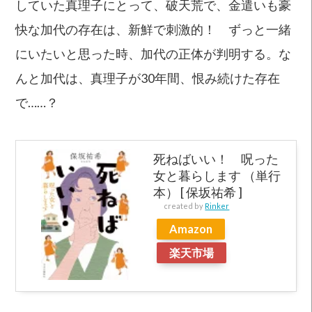
していた真理子にとって、破天荒で、金遣いも豪
快な加代の存在は、新鮮で刺激的！ ずっと一緒
にいたいと思った時、加代の正体が判明する。な
んと加代は、真理子が30年間、恨み続けた存在
で……？
死ねばいい！ 呪った
女と暮らします （単行
本） [ 保坂祐希 ]
created by
Rinker
Amazon
楽天市場