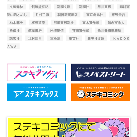
文藝春秋
斜線堂有紀
新潮文庫
新潮社
早川書房
晴耕雨
読に猫とめし
月村了衛
朝日新聞出版
東京創元社
東野圭吾
柚木麻子
椹野道流
河出書房新社
直木賞作家
知念実希人
祥伝社
筑摩書房
米澤穂信
芥川賞作家
角川春樹事務所
講談社
辻村深月
重松清
集英社
集英社文庫
ＫＡＤＯＫ
ＡＷＡ