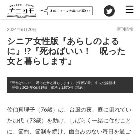
投稿先
新刊情報
2024年6月20日
シニア女性版『あらしのよる
に』!?『死ねばいい！ 呪った
女と暮らします』
『死ねばいい！ 呪った女と暮らします』
（保坂祐希）
中央公論新社
発売：
2024年06月19日
価格：
1,870円（税込）
佐伯真理子（76歳）は、台風の夜、庭に倒れてい
た加代（73歳）を助け、しばらく一緒に住むこと
に。節約、節制を続け、面白みのない毎日を過ご