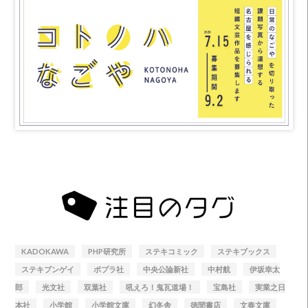
KADOKAWA
PHP研究所
ステキコミック
ステキブックス
ステキブンゲイ
ポプラ社
中央公論新社
中村航
伊坂幸太
郎
光文社
双葉社
吼えろ！鬼瓦道場！
宝島社
実業之日
本社
小学館
小学館文庫
幻冬舎
徳間書店
文春文庫