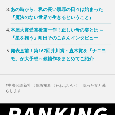
ウ
い
で
(
開
新
あの時から、私の長い贖罪の日々は始まった
き
し
ま
い
す
ウ
『魔法のない世界で生きるということ』
)
ィ
ン
ド
ウ
本屋大賞受賞後第一作！正しい母の姿とは ～
で
開
『星を掬う』町田そのこさんインタビュー
き
ま
す
)
発表直前！第167回芥川賞・直木賞を「ナニヨ
モ」が大予想～候補作をまとめてご紹介
中央公論新社
保坂祐希
死ねばいい！ 呪った女と暮
らします