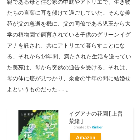
範である母と住む家の中庭やアトリエで、生き物
たちの言葉に耳を傾けて過ごしていた。そんな美
苑が父の急逝を機に、父の同僚である児玉から大
学の植物園で飼育されている子供のグリーンイグ
アナを託され、共にアトリエで暮らすことにな
る。それから14年間、満たされた生活を送ってい
た美苑は、母から突然の通告を受ける。それは、
母の体に癌が見つかり、余命の半年の間に結婚せ
よというものだった……。
イグアナの花園 [ 上畠
菜緒 ]
created by
Rinker
Amazon