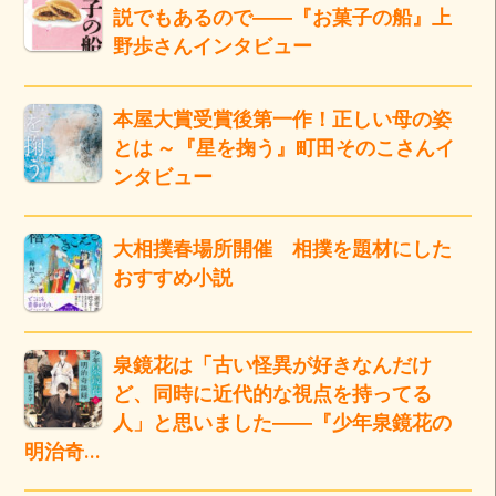
説でもあるので――『お菓子の船』上
野歩さんインタビュー
本屋大賞受賞後第一作！正しい母の姿
とは ～『星を掬う』町田そのこさんイ
ンタビュー
大相撲春場所開催 相撲を題材にした
おすすめ小説
泉鏡花は「古い怪異が好きなんだけ
ど、同時に近代的な視点を持ってる
人」と思いました――『少年泉鏡花の
明治奇…