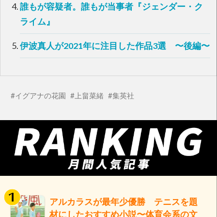
ま
い
誰もが容疑者。誰もが当事者『ジェンダー・ク
す
ウ
)
ィ
ライム』
ン
ド
ウ
で
伊波真人が2021年に注目した作品3選 〜後編〜
開
き
ま
す
)
イグアナの花園
上畠菜緒
集英社
アルカラスが最年少優勝 テニスを題
材にしたおすすめ小説〜体育会系の文