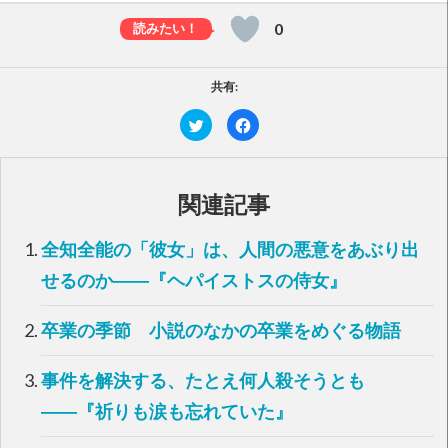
0
共有:
ク
F
リ
a
ッ
c
ク
e
し
b
て
o
T
o
関連記事
w
k
i
で
t
共
t
有
全知全能の「彼女」は、人間の悪意をあぶり出
e
す
r
る
で
に
せるのか――『ヘパイストスの侍女』
共
は
有
ク
(
リ
新
ッ
卒業の季節 小説のなかの卒業をめぐる物語
し
ク
い
し
ウ
て
ィ
く
事件を解決する、たとえ何人殺そうとも
ン
だ
ド
さ
――『祈りも涙も忘れていた』
ウ
い
で
(
開
新
き
し