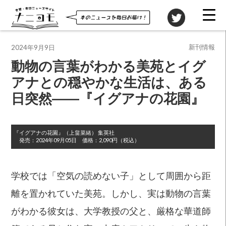
投稿先
新刊情報
2024年9月9日
動物の言葉がわかる美苑とイグ
アナとの穏やかな生活は、ある
日突然――『イグアナの花園』
『イグアナの花園』
（上畠菜緒）
集英社
発売：
2024年09月05日
価格：
2,090円（税込）
学校では「空気の読めない子」として周囲から距
離を置かれていた美苑。しかし、実は動物の言葉
がわかる彼女は、大学教授の父と、厳格な華道師