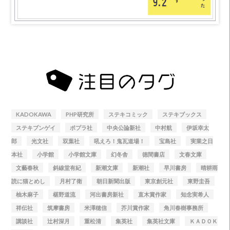
KADOKAWA
PHP研究所
ステキコミック
ステキブックス
ステキブンゲイ
ポプラ社
中央公論新社
中村航
伊坂幸太
郎
光文社
双葉社
吼えろ！鬼瓦道場！
宝島社
実業之日
本社
小学館
小学館文庫
幻冬舎
徳間書店
文春文庫
文藝春秋
斜線堂有紀
新潮文庫
新潮社
早川書房
晴耕雨
読に猫とめし
月村了衛
朝日新聞出版
東京創元社
東野圭吾
柚木麻子
椹野道流
河出書房新社
直木賞作家
知念実希人
祥伝社
筑摩書房
米澤穂信
芥川賞作家
角川春樹事務所
講談社
辻村深月
重松清
集英社
集英社文庫
ＫＡＤＯＫ