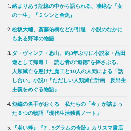
t
有
絡まりあう記憶の中から語られる、凄絶な「女
e
す
r
る
で
に
の一生」『ミシンと金魚』
共
は
有
ク
(
リ
新
ッ
松坂大輔、斎藤佑樹などが引退 小説のなかに
し
ク
い
し
もある野球の物語
ウ
て
ィ
く
ン
だ
ド
さ
ダ・ヴィンチ・恐山、約3年ぶりに小説家・品田
ウ
い
で
(
開
新
遊として帰還！ 読む者の“道徳”を揺さぶる、
き
し
ま
い
す
ウ
人類滅亡を懸けた魔王と10人の人間による「話
)
ィ
ン
し合い」小説!!『ただしい人類滅亡計画 反出生
ド
ウ
で
主義をめぐる物語』
開
き
ま
す
短編の名手がおくる 私たちの「今」が詰まっ
)
た８つの物語『現代生活独習ノート』
『老い蜂』『7．5グラムの奇跡』カリスマ書店