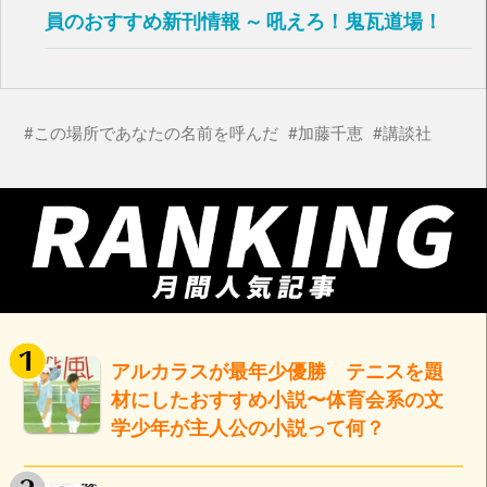
員のおすすめ新刊情報 ～ 吼えろ！鬼瓦道場！
この場所であなたの名前を呼んだ
加藤千恵
講談社
アルカラスが最年少優勝 テニスを題
材にしたおすすめ小説〜体育会系の文
学少年が主人公の小説って何？