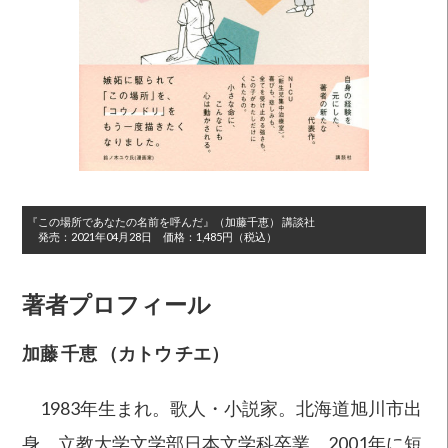
『この場所であなたの名前を呼んだ』
（加藤千恵）
講談社
発売：
2021年04月28日
価格：
1,485円（税込）
著者プロフィール
加藤 千恵 （カトウ チエ）
1983年生まれ。歌人・小説家。北海道旭川市出
身。立教大学文学部日本文学科卒業。2001年に短