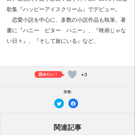
歌集『ハッピーアイスクリーム』でデビュー。
恋愛小説を中心に、多数の小説作品も執筆。著
書に『ハニー ビター ハニー』、『映画じゃな
い日々』、『そして旅にいる』など。
+3
共有:
ク
F
リ
a
ッ
c
ク
e
し
b
て
o
T
o
関連記事
w
k
i
で
t
共