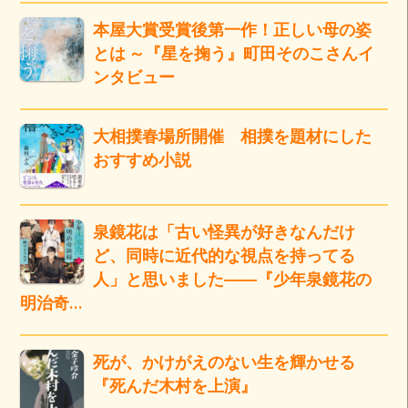
本屋大賞受賞後第一作！正しい母の姿
とは ～『星を掬う』町田そのこさんイ
ンタビュー
大相撲春場所開催 相撲を題材にした
おすすめ小説
泉鏡花は「古い怪異が好きなんだけ
ど、同時に近代的な視点を持ってる
人」と思いました――『少年泉鏡花の
明治奇…
死が、かけがえのない生を輝かせる
『死んだ木村を上演』