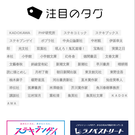
KADOKAWA
PHP研究所
ステキコミック
ステキブックス
ステキブンゲイ
ポプラ社
中央公論新社
中村航
伊坂幸太
郎
光文社
双葉社
吼えろ！鬼瓦道場！
宝島社
実業之日
本社
小学館
小学館文庫
幻冬舎
徳間書店
文春文庫
文藝春秋
斜線堂有紀
新潮文庫
新潮社
早川書房
晴耕雨
読に猫とめし
月村了衛
朝日新聞出版
東京創元社
東野圭吾
柚木麻子
椹野道流
河出書房新社
直木賞作家
知念実希人
祥伝社
筑摩書房
米澤穂信
芥川賞作家
角川春樹事務所
講談社
辻村深月
重松清
集英社
集英社文庫
ＫＡＤＯＫ
ＡＷＡ