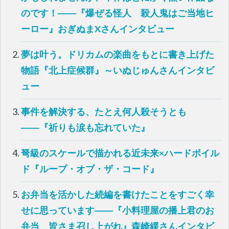
共
は
有
ク
のです！――『爆ぜる怪人 殺人鬼はご当地ヒ
(
リ
新
ッ
し
ク
ーロー』おぎぬまXさんインタビュー
い
し
ウ
て
ィ
く
ン
だ
夢は叶う。ドリカムの楽曲をもとに書き上げた
ド
さ
ウ
い
物語『北上症候群』～いぬじゅんさんインタビ
で
(
開
新
き
し
ュー
ま
い
す
ウ
)
ィ
ン
事件を解決する、たとえ何人殺そうとも
ド
ウ
で
――『祈りも涙も忘れていた』
開
き
ま
す
弩級のスケールで描かれる近未来×ハードボイル
)
ド『ループ・オブ・ザ・コード』
お弁当を活かした続編を書けたことをすごく幸
せに思っています――『小料理屋の播上君のお
弁当 皆さま召し上がれ』森崎緩さんインタビ