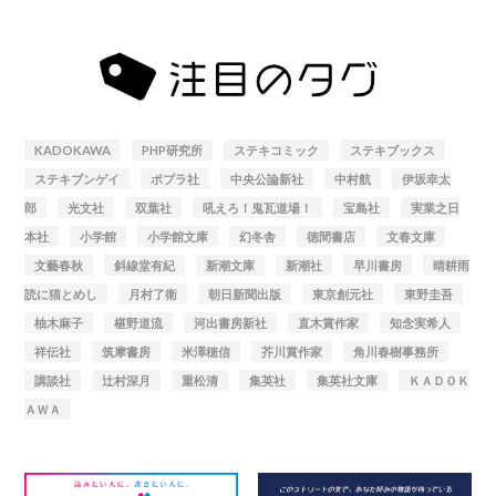
KADOKAWA
PHP研究所
ステキコミック
ステキブックス
ステキブンゲイ
ポプラ社
中央公論新社
中村航
伊坂幸太
郎
光文社
双葉社
吼えろ！鬼瓦道場！
宝島社
実業之日
本社
小学館
小学館文庫
幻冬舎
徳間書店
文春文庫
文藝春秋
斜線堂有紀
新潮文庫
新潮社
早川書房
晴耕雨
読に猫とめし
月村了衛
朝日新聞出版
東京創元社
東野圭吾
柚木麻子
椹野道流
河出書房新社
直木賞作家
知念実希人
祥伝社
筑摩書房
米澤穂信
芥川賞作家
角川春樹事務所
講談社
辻村深月
重松清
集英社
集英社文庫
ＫＡＤＯＫ
ＡＷＡ