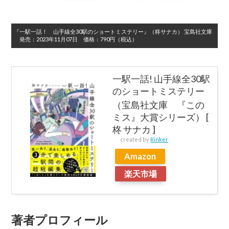
『一駅一話！ 山手線全30駅のショートミステリー』
（柊サナカ）
宝島社文庫
発売：
2023年11月07日
価格：
790円（税込）
一駅一話! 山手線全30駅
のショートミステリー
（宝島社文庫 『この
ミス』大賞シリーズ） [
柊 サナカ ]
created by
Rinker
Amazon
楽天市場
著者プロフィール