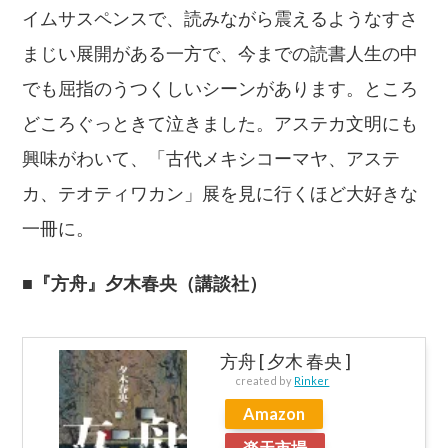
イムサスペンスで、読みながら震えるようなすさ
まじい展開がある一方で、今までの読書人生の中
でも屈指のうつくしいシーンがあります。ところ
どころぐっときて泣きました。アステカ文明にも
興味がわいて、「古代メキシコーマヤ、アステ
カ、テオティワカン」展を見に行くほど大好きな
一冊に。
■『方舟』夕木春央（講談社）
方舟 [ 夕木 春央 ]
created by
Rinker
Amazon
楽天市場