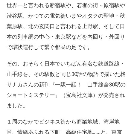
世界一と言われる新宿駅や、若者の街・原宿駅や
渋谷駅、かつての電気街いまやオタクの聖地・秋
葉原駅、北の玄関口と言われる上野駅、そして日
本の列車網の中心・東京駅などを内回り・外回り
で環状運行して繋ぐ都民の足です。
その、おそらく日本でいちばん有名な鉄道路線・
山手線を、その駅数と同じ30話の物語で描いた柊
サナカさんの新刊『一駅一話！ 山手線全30駅の
ショートミステリー』（宝島社文庫）が発売され
ました。
１周のなかでビジネス街から商業地域、湾岸地
区、情緒あふれる下町、高級住宅地……と、東京