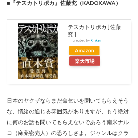
■『テスカトリポカ』佐藤究（KADOKAWA）
テスカトリポカ [ 佐藤
究 ]
created by
Rinker
Amazon
楽天市場
日本のヤクザならまだ命乞いを聞いてもらえそう
な、情緒の通じる雰囲気がありますが、もう絶対
に何のお話も聞いてもらえないであろう南米ナル
コ（麻薬密売人）の恐ろしさよ。ジャンルはクラ