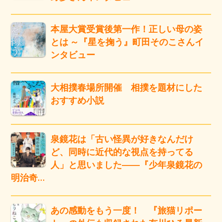
本屋大賞受賞後第一作！正しい母の姿
とは ～『星を掬う』町田そのこさんイ
ンタビュー
大相撲春場所開催 相撲を題材にした
おすすめ小説
泉鏡花は「古い怪異が好きなんだけ
ど、同時に近代的な視点を持ってる
人」と思いました――『少年泉鏡花の
明治奇…
あの感動をもう一度！ 『旅猫リポー