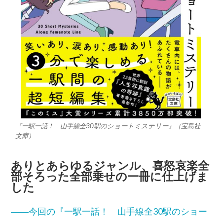
『一駅一話！ 山手線全30駅のショートミステリー』（宝島社
文庫）
ありとあらゆるジャンル、喜怒哀楽全
部そろった全部乗せの一冊に仕上げま
した
――今回の『一駅一話！ 山手線全30駅のショー