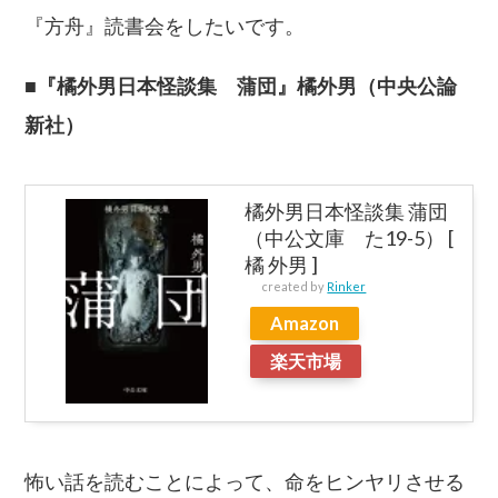
『方舟』読書会をしたいです。
■『橘外男日本怪談集 蒲団』橘外男（中央公論
新社）
橘外男日本怪談集 蒲団
（中公文庫 た19-5） [
橘 外男 ]
created by
Rinker
Amazon
楽天市場
怖い話を読むことによって、命をヒンヤリさせる