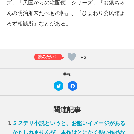
ズ、「天国からの宅配便」シリーズ、『お銀ちゃ
んの明治舶来たべもの帖』、『ひまわり公民館よ
ろず相談所』などがある。
+2
共有:
ク
F
リ
a
ッ
c
ク
e
し
b
て
o
T
o
関連記事
w
k
i
で
t
共
t
有
ミステリ小説というと、お堅いイメージがある
e
す
r
る
で
に
かもしれませんが、本作はとにかく熱い作品な