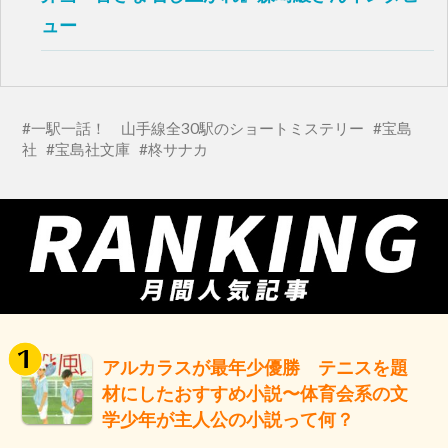
ュー
一駅一話！ 山手線全30駅のショートミステリー
宝島
社
宝島社文庫
柊サナカ
アルカラスが最年少優勝 テニスを題
材にしたおすすめ小説〜体育会系の文
学少年が主人公の小説って何？