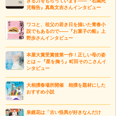
きる力をもらっています――『右園死
児報告』真島文吉さんインタビュー
ワコと、祖父の若き日を描いた青春小
説でもあるので――『お菓子の船』上
野歩さんインタビュー
本屋大賞受賞後第一作！正しい母の姿
とは ～『星を掬う』町田そのこさんイ
ンタビュー
大相撲春場所開催 相撲を題材にした
おすすめ小説
泉鏡花は「古い怪異が好きなんだけ