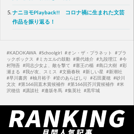
ド
ウ
で
ナニヨモPlayback!! コロナ禍に生まれた文芸
開
き
ま
作品を振り返る！
す
)
KADOKAWA
Schoolgirl
オン・ザ・プラネット
ブラ
ックボックス
ミカエルの鼓動
乗代雄介
九段理江
今
村翔吾
同志少女よ、敵を撃て
塞王の楯
島口大樹
彩
瀬まる
我が友、スミス
文藝春秋
新しい星
新潮社
早川書房
柚月裕子
皆のあらばしり
石田夏穂
砂川
文次
第166回直木賞候補作
第166回芥川賞候補作
米
沢穂信
講談社
逢坂冬馬
集英社
黒牢城