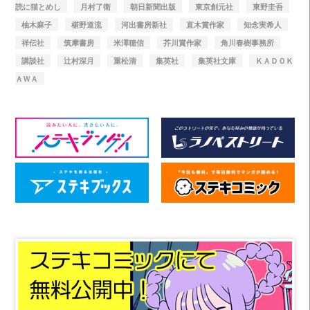
読に猫とめし
月村了衛
朝日新聞出版
東京創元社
東野圭吾
柚木麻子
椹野道流
河出書房新社
直木賞作家
知念実希人
祥伝社
筑摩書房
米澤穂信
芥川賞作家
角川春樹事務所
講談社
辻村深月
重松清
集英社
集英社文庫
ＫＡＤＯＫ
ＡＷＡ