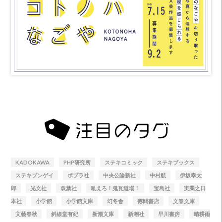
KADOKAWA
PHP研究所
ステキコミック
ステキブックス
ステキブンゲイ
ポプラ社
中央公論新社
中村航
伊坂幸太
郎
光文社
双葉社
吼えろ！鬼瓦道場！
宝島社
実業之日
本社
小学館
小学館文庫
幻冬舎
徳間書店
文春文庫
文藝春秋
斜線堂有紀
新潮文庫
新潮社
早川書房
晴耕雨