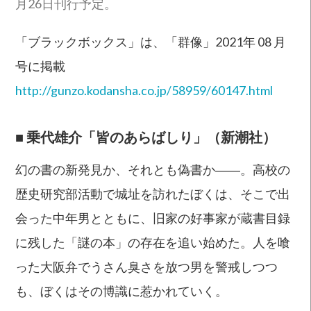
月26日刊行予定。
「ブラックボックス」は、「群像」2021年 08 月
号に掲載
http://gunzo.kodansha.co.jp/58959/60147.html
■
乗代雄介「皆のあらばしり」（新潮社）
幻の書の新発見か、それとも偽書か――。高校の
歴史研究部活動で城址を訪れたぼくは、そこで出
会った中年男とともに、旧家の好事家が蔵書目録
に残した「謎の本」の存在を追い始めた。人を喰
った大阪弁でうさん臭さを放つ男を警戒しつつ
も、ぼくはその博識に惹かれていく。