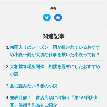
共有:
ク
F
リ
a
ッ
c
ク
e
し
b
て
o
T
o
関連記事
w
k
i
で
t
共
t
有
梅雨入りのシーズン 雨が描かれているおすす
e
す
r
る
で
に
め小説〜雨が大切な仕事を描いた小説って何？
共
は
有
ク
(
リ
新
ッ
大相撲春場所開催 相撲を題材にしたおすすめ
し
ク
い
し
小説
ウ
て
ィ
く
ン
だ
ド
さ
夏に読みたい５冊の小説
ウ
い
で
(
開
新
き
し
ま
い
発表目前！ 書店店頭に出揃う「第165回芥川
す
ウ
)
ィ
賞」候補５作品をご紹介
ン