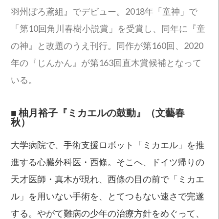
羽州ぼろ鳶組』でデビュー。2018年「童神」で
「第10回角川春樹小説賞」を受賞し、同年に『童
の神』と改題のうえ刊行。同作が第160回、2020
年の『じんかん』が第163回直木賞候補となって
いる。
■
柚月裕子『ミカエルの鼓動』（文藝春
秋）
大学病院で、手術支援ロボット「ミカエル」を推
進する心臓外科医・西條。そこへ、ドイツ帰りの
天才医師・真木が現れ、西條の目の前で「ミカエ
ル」を用いない手術を、とてつもない速さで完遂
する。やがて難病の少年の治療方針をめぐって、