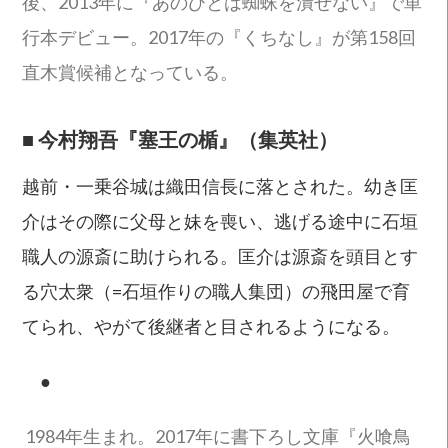
後、2013年に『あのひとは蜘蛛を潰せない』で単
行本デビュー。2017年の『くちなし』が第158回
直木賞候補となっている。
■
今村翔吾『塞王の楯』（集英社）
越前・一乗谷城は織田信長に落とされた。幼き匡
介はその際に父母と妹を喪い、逃げる途中に石垣
職人の源斎に助けられる。匡介は源斎を頭目とす
る穴太衆（=石垣作りの職人集団）の飛田屋で育
てられ、やがて後継者と目されるようになる。
●
1984年生まれ。2017年に書下ろし文庫『火喰鳥