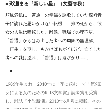
■
彩瀬まる『新しい星』（文藝春秋）
順風満帆に「普通」の幸福を謳歌していた森崎青
子に訪れた思いがけない転機――娘の死から、彼
女の人生は暗転した。離婚、職場での理不尽、
「普通」からはみ出した者への周囲の無理解。
「再生」を期し、もがけばもがくほど、亡くした
者への愛は溢れ、「普通」は遠ざかり……。
●
1986年生まれ。2010年に「花に眩む」で「第9回
女による女のためのR-18文学賞」読者賞を受賞
し、雑誌『小説新潮』2010年6月号に掲載。その