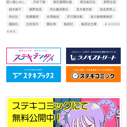
読に猫とめし
月村了衛
朝日新聞出版
東京創元社
東野圭吾
柚木麻子
椹野道流
河出書房新社
直木賞作家
知念実希人
祥伝社
筑摩書房
米澤穂信
芥川賞作家
角川春樹事務所
講談社
辻村深月
重松清
集英社
集英社文庫
ＫＡＤＯＫ
ＡＷＡ