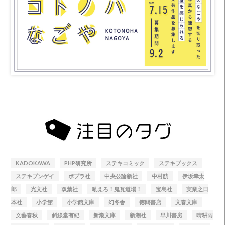
KADOKAWA
PHP研究所
ステキコミック
ステキブックス
ステキブンゲイ
ポプラ社
中央公論新社
中村航
伊坂幸太
郎
光文社
双葉社
吼えろ！鬼瓦道場！
宝島社
実業之日
本社
小学館
小学館文庫
幻冬舎
徳間書店
文春文庫
文藝春秋
斜線堂有紀
新潮文庫
新潮社
早川書房
晴耕雨