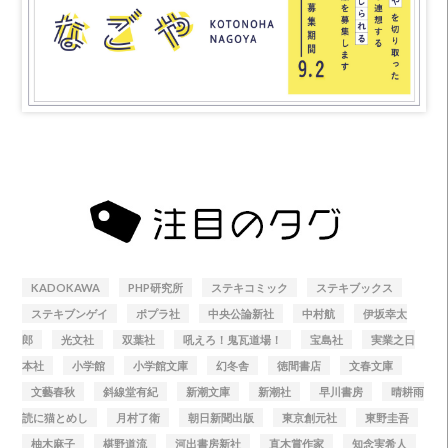
KADOKAWA
PHP研究所
ステキコミック
ステキブックス
ステキブンゲイ
ポプラ社
中央公論新社
中村航
伊坂幸太
郎
光文社
双葉社
吼えろ！鬼瓦道場！
宝島社
実業之日
本社
小学館
小学館文庫
幻冬舎
徳間書店
文春文庫
文藝春秋
斜線堂有紀
新潮文庫
新潮社
早川書房
晴耕雨
読に猫とめし
月村了衛
朝日新聞出版
東京創元社
東野圭吾
柚木麻子
椹野道流
河出書房新社
直木賞作家
知念実希人