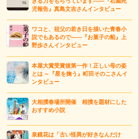
きる力をもらっています――『右園死
児報告』真島文吉さんインタビュー
ワコと、祖父の若き日を描いた青春小
説でもあるので――『お菓子の船』上
野歩さんインタビュー
本屋大賞受賞後第一作！正しい母の姿
とは ～『星を掬う』町田そのこさんイ
ンタビュー
大相撲春場所開催 相撲を題材にした
おすすめ小説
泉鏡花は「古い怪異が好きなんだけ