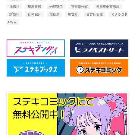
祥伝社
筑摩書房
米澤穂信
芥川賞作家
角川春樹事務所
講談社
辻村深月
重松清
集英社
集英社文庫
ＫＡＤＯＫ
ＡＷＡ