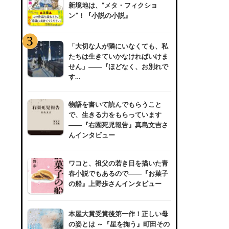
新境地は、“メタ・フィクショ
ン”！『小説の小説』
「大切な人が隣にいなくても、私
たちは生きていかなければいけま
せん」――『ほどなく、お別れで
す…
物語を書いて読んでもらうこと
で、生きる力をもらっています
――『右園死児報告』真島文吉さ
んインタビュー
ワコと、祖父の若き日を描いた青
春小説でもあるので――『お菓子
の船』上野歩さんインタビュー
本屋大賞受賞後第一作！正しい母
の姿とは ～『星を掬う』町田その