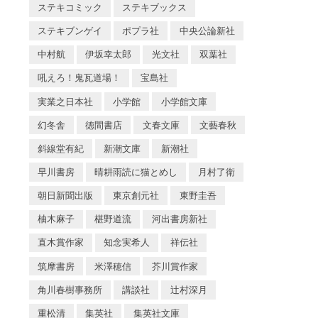
ステキコミック
ステキブックス
ステキブンゲイ
ポプラ社
中央公論新社
中村航
伊坂幸太郎
光文社
双葉社
吼えろ！鬼瓦道場！
宝島社
実業之日本社
小学館
小学館文庫
幻冬舎
徳間書店
文春文庫
文藝春秋
斜線堂有紀
新潮文庫
新潮社
早川書房
晴耕雨読に猫とめし
月村了衛
朝日新聞出版
東京創元社
東野圭吾
柚木麻子
椹野道流
河出書房新社
直木賞作家
知念実希人
祥伝社
筑摩書房
米澤穂信
芥川賞作家
角川春樹事務所
講談社
辻村深月
重松清
集英社
集英社文庫