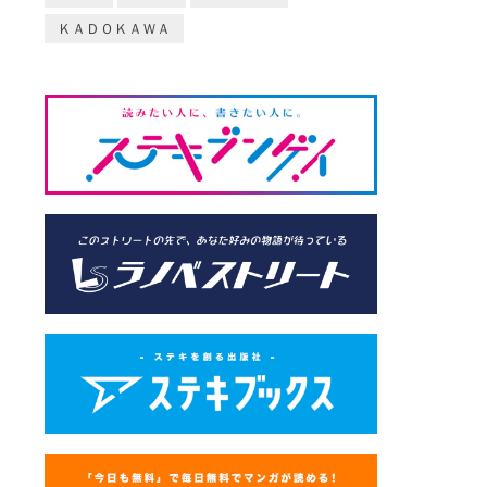
ＫＡＤＯＫＡＷＡ