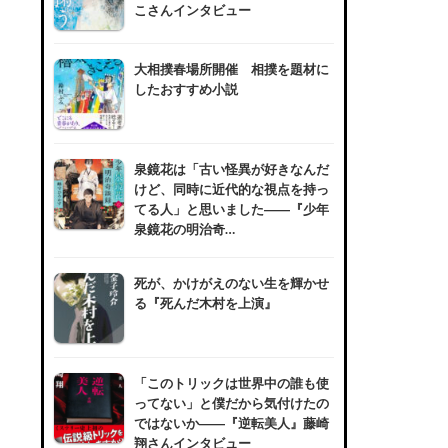
こさんインタビュー
大相撲春場所開催 相撲を題材に
したおすすめ小説
泉鏡花は「古い怪異が好きなんだ
けど、同時に近代的な視点を持っ
てる人」と思いました――『少年
泉鏡花の明治奇…
死が、かけがえのない生を輝かせ
る『死んだ木村を上演』
「このトリックは世界中の誰も使
ってない」と僕だから気付けたの
ではないか――『逆転美人』藤崎
翔さんインタビュー