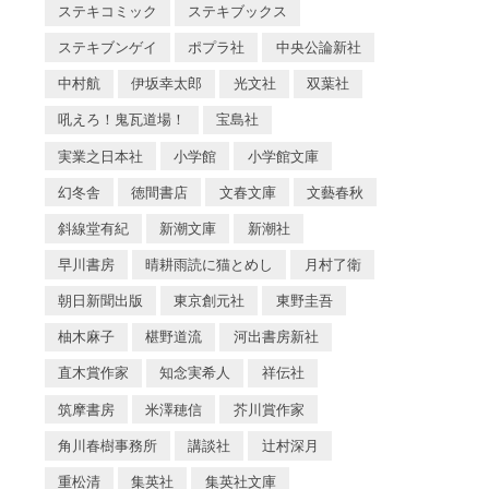
ステキコミック
ステキブックス
ステキブンゲイ
ポプラ社
中央公論新社
中村航
伊坂幸太郎
光文社
双葉社
吼えろ！鬼瓦道場！
宝島社
実業之日本社
小学館
小学館文庫
幻冬舎
徳間書店
文春文庫
文藝春秋
斜線堂有紀
新潮文庫
新潮社
早川書房
晴耕雨読に猫とめし
月村了衛
朝日新聞出版
東京創元社
東野圭吾
柚木麻子
椹野道流
河出書房新社
直木賞作家
知念実希人
祥伝社
筑摩書房
米澤穂信
芥川賞作家
角川春樹事務所
講談社
辻村深月
重松清
集英社
集英社文庫