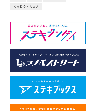
ＫＡＤＯＫＡＷＡ