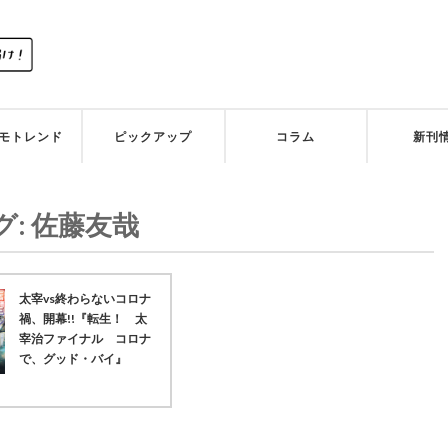
モトレンド
ピックアップ
コラム
新刊
グ:
佐藤友哉
太宰vs終わらないコロナ
禍、開幕!!『転生！ 太
宰治ファイナル コロナ
で、グッド・バイ』