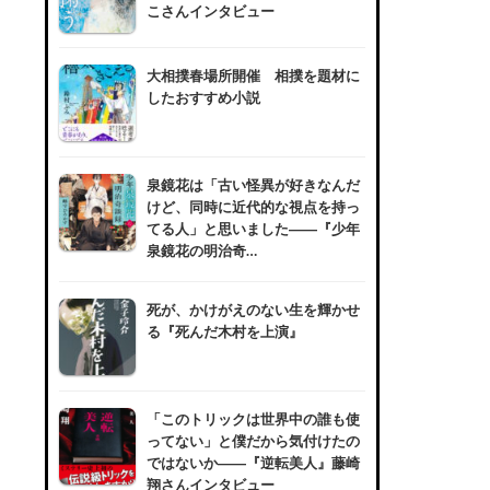
こさんインタビュー
大相撲春場所開催 相撲を題材に
したおすすめ小説
泉鏡花は「古い怪異が好きなんだ
けど、同時に近代的な視点を持っ
てる人」と思いました――『少年
泉鏡花の明治奇…
死が、かけがえのない生を輝かせ
る『死んだ木村を上演』
「このトリックは世界中の誰も使
ってない」と僕だから気付けたの
ではないか――『逆転美人』藤崎
翔さんインタビュー