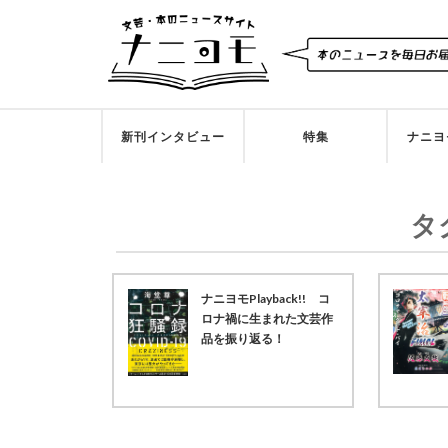
新刊インタビュー
特集
ナニヨ
タ
ナニヨモPlayback!! コ
ロナ禍に生まれた文芸作
品を振り返る！