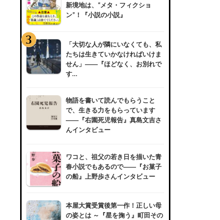
新境地は、“メタ・フィクショ
ン”！『小説の小説』
「大切な人が隣にいなくても、私
たちは生きていかなければいけま
せん」――『ほどなく、お別れで
す…
物語を書いて読んでもらうこと
で、生きる力をもらっています
――『右園死児報告』真島文吉さ
んインタビュー
ワコと、祖父の若き日を描いた青
春小説でもあるので――『お菓子
の船』上野歩さんインタビュー
本屋大賞受賞後第一作！正しい母
の姿とは ～『星を掬う』町田その