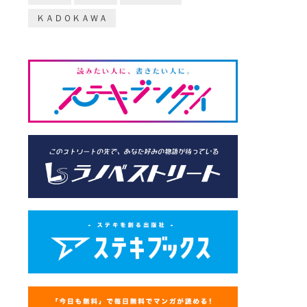
ＫＡＤＯＫＡＷＡ