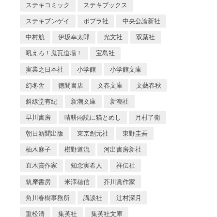
ステキコミック
ステキブックス
ステキブンゲイ
ポプラ社
中央公論新社
中村航
伊坂幸太郎
光文社
双葉社
吼えろ！鬼瓦道場！
宝島社
実業之日本社
小学館
小学館文庫
幻冬舎
徳間書店
文春文庫
文藝春秋
斜線堂有紀
新潮文庫
新潮社
早川書房
晴耕雨読に猫とめし
月村了衛
朝日新聞出版
東京創元社
東野圭吾
柚木麻子
椹野道流
河出書房新社
直木賞作家
知念実希人
祥伝社
筑摩書房
米澤穂信
芥川賞作家
角川春樹事務所
講談社
辻村深月
重松清
集英社
集英社文庫