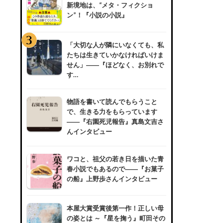
新境地は、“メタ・フィクショ
ン”！『小説の小説』
「大切な人が隣にいなくても、私
たちは生きていかなければいけま
せん」――『ほどなく、お別れで
す…
物語を書いて読んでもらうこと
で、生きる力をもらっています
――『右園死児報告』真島文吉さ
んインタビュー
ワコと、祖父の若き日を描いた青
春小説でもあるので――『お菓子
の船』上野歩さんインタビュー
本屋大賞受賞後第一作！正しい母
の姿とは ～『星を掬う』町田その