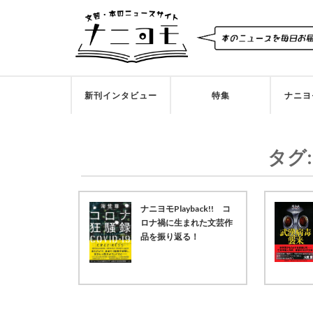
新刊インタビュー
特集
ナニヨ
タグ
ナニヨモPlayback!! コ
ロナ禍に生まれた文芸作
品を振り返る！