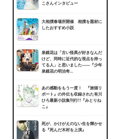
こさんインタビュー
大相撲春場所開催 相撲を題材に
したおすすめ小説
泉鏡花は「古い怪異が好きなんだ
けど、同時に近代的な視点を持っ
てる人」と思いました――『少年
泉鏡花の明治奇…
あの感動をもう一度！ 『旅猫リ
ポート』の外伝も収録された有川
ひろ最新小説集刊行!!『みとりね
こ』
死が、かけがえのない生を輝かせ
る『死んだ木村を上演』