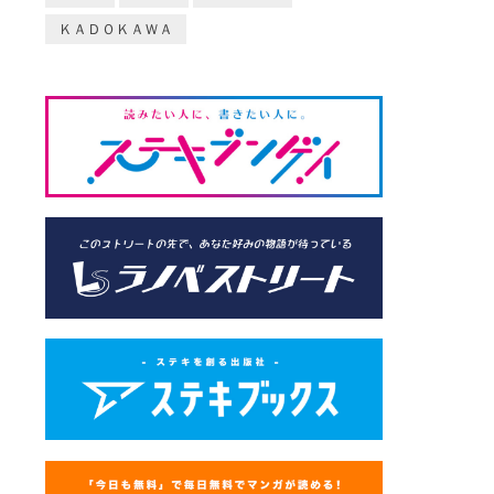
ＫＡＤＯＫＡＷＡ