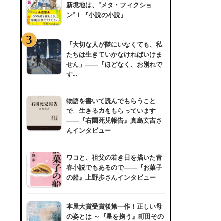
新境地は、“メタ・フィクショ
ン”！『小説の小説』
「大切な人が隣にいなくても、私
たちは生きていかなければいけま
せん」――『ほどなく、お別れで
す…
物語を書いて読んでもらうこと
で、生きる力をもらっています
――『右園死児報告』真島文吉さ
んインタビュー
ワコと、祖父の若き日を描いた青
春小説でもあるので――『お菓子
の船』上野歩さんインタビュー
本屋大賞受賞後第一作！正しい母
の姿とは ～『星を掬う』町田その