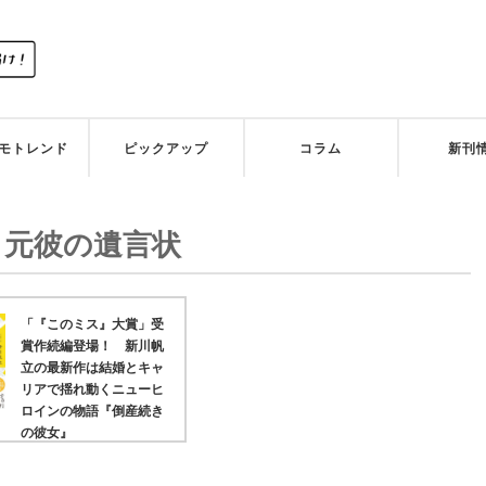
モトレンド
ピックアップ
コラム
新刊
:
元彼の遺言状
「『このミス』大賞」受
賞作続編登場！ 新川帆
立の最新作は結婚とキャ
リアで揺れ動くニューヒ
ロインの物語『倒産続き
の彼女』