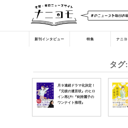
新刊インタビュー
特集
ナニヨ
タグ
月９連続ドラマ化決定！
『元彼の遺言状』のヒロ
イン再び!!『剣持麗子の
ワンナイト推理』