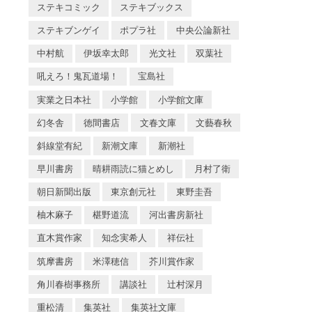
ステキコミック
ステキブックス
ステキブンゲイ
ポプラ社
中央公論新社
中村航
伊坂幸太郎
光文社
双葉社
吼えろ！鬼瓦道場！
宝島社
実業之日本社
小学館
小学館文庫
幻冬舎
徳間書店
文春文庫
文藝春秋
斜線堂有紀
新潮文庫
新潮社
早川書房
晴耕雨読に猫とめし
月村了衛
朝日新聞出版
東京創元社
東野圭吾
柚木麻子
椹野道流
河出書房新社
直木賞作家
知念実希人
祥伝社
筑摩書房
米澤穂信
芥川賞作家
角川春樹事務所
講談社
辻村深月
重松清
集英社
集英社文庫