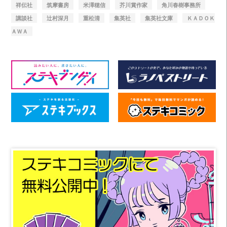
祥伝社
筑摩書房
米澤穂信
芥川賞作家
角川春樹事務所
講談社
辻村深月
重松清
集英社
集英社文庫
ＫＡＤＯＫ
ＡＷＡ