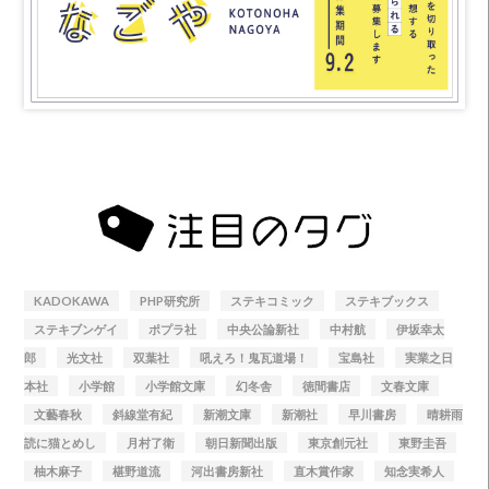
KADOKAWA
PHP研究所
ステキコミック
ステキブックス
ステキブンゲイ
ポプラ社
中央公論新社
中村航
伊坂幸太
郎
光文社
双葉社
吼えろ！鬼瓦道場！
宝島社
実業之日
本社
小学館
小学館文庫
幻冬舎
徳間書店
文春文庫
文藝春秋
斜線堂有紀
新潮文庫
新潮社
早川書房
晴耕雨
読に猫とめし
月村了衛
朝日新聞出版
東京創元社
東野圭吾
柚木麻子
椹野道流
河出書房新社
直木賞作家
知念実希人