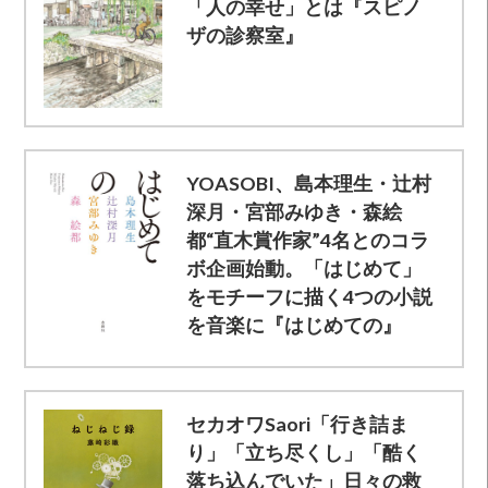
「人の幸せ」とは『スピノ
ザの診察室』
YOASOBI、島本理生・辻村
深月・宮部みゆき・森絵
都“直木賞作家”4名とのコラ
ボ企画始動。「はじめて」
をモチーフに描く4つの小説
を音楽に『はじめての』
セカオワSaori「行き詰ま
り」「立ち尽くし」「酷く
落ち込んでいた」日々の救