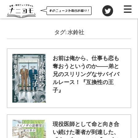
タグ:
水鈴社
お前は俺から、仕事も恋も
奪おうというのか――弟と
兄のスリリングなサバイバ
ルレース！『互換性の王
子』
現役医師として命と向き合
い続けた著者が到達した、