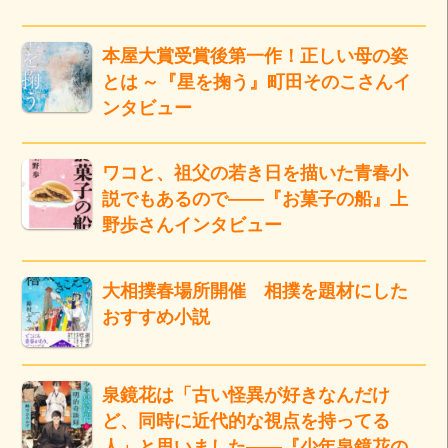
本屋大賞受賞後第一作！正しい母の姿
とは ～『星を掬う』町田そのこさんイ
ンタビュー
ワコと、祖父の若き日を描いた青春小
説でもあるので――『お菓子の船』上
野歩さんインタビュー
大相撲春場所開催 相撲を題材にした
おすすめ小説
泉鏡花は「古い怪異が好きなんだけ
ど、同時に近代的な視点を持ってる
人」と思いました――『少年泉鏡花の