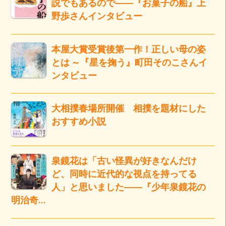
説でもあるので――『お菓子の船』上
野歩さんインタビュー
本屋大賞受賞後第一作！正しい母の姿
とは ～『星を掬う』町田そのこさんイ
ンタビュー
大相撲春場所開催 相撲を題材にした
おすすめ小説
泉鏡花は「古い怪異が好きなんだけ
ど、同時に近代的な視点を持ってる
人」と思いました――『少年泉鏡花の
明治奇…