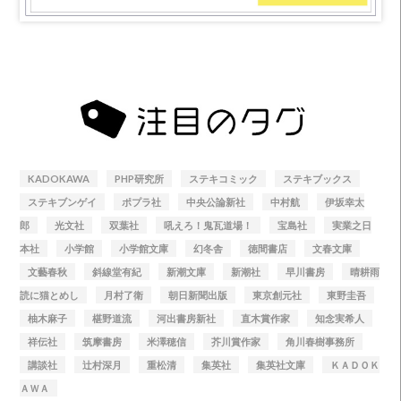
KADOKAWA
PHP研究所
ステキコミック
ステキブックス
ステキブンゲイ
ポプラ社
中央公論新社
中村航
伊坂幸太
郎
光文社
双葉社
吼えろ！鬼瓦道場！
宝島社
実業之日
本社
小学館
小学館文庫
幻冬舎
徳間書店
文春文庫
文藝春秋
斜線堂有紀
新潮文庫
新潮社
早川書房
晴耕雨
読に猫とめし
月村了衛
朝日新聞出版
東京創元社
東野圭吾
柚木麻子
椹野道流
河出書房新社
直木賞作家
知念実希人
祥伝社
筑摩書房
米澤穂信
芥川賞作家
角川春樹事務所
講談社
辻村深月
重松清
集英社
集英社文庫
ＫＡＤＯＫ
ＡＷＡ