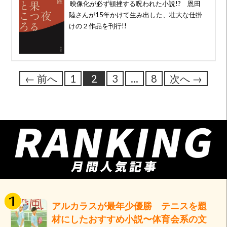
映像化が必ず頓挫する呪われた小説!? 恩田
陸さんが15年かけて生み出した、壮大な仕掛
けの２作品を刊行!!
← 前へ
1
2
3
…
8
次へ →
アルカラスが最年少優勝 テニスを題
材にしたおすすめ小説〜体育会系の文