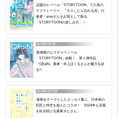
話題のレーベル「STORYTOON」で人気の
ラブストーリー、『キスしたら忘れる恋』の
著者・areaさんをお迎えして探る
「STORYTOONの楽しみ方」！
2024年3月1日
新感覚のピクチャーノベル
「STORYTOON」始動！ 第１弾作品
『QRaiN』著者・井上ぼくるさんが魅力を語
る!!
2024年2月23日
漫画をテーマとしたエッセイ集に、日本画の
巨匠と時空を超えたコラボ！ 2024年も言葉
を紡ぎ続ける最果タヒさん